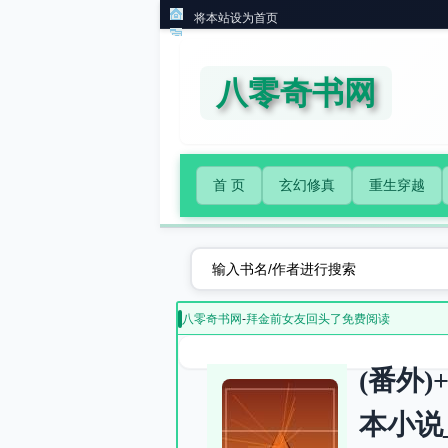
将本站设为首页
八零奇书网
首 页
玄幻修真
重生穿越
八零奇书网
-
拜金前女友回头了免费阅读
(番外
本小说