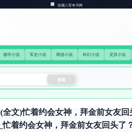
收藏八零奇书网
都市小说
军史小说
网游小说
科幻小说
灵异小说
搜索
)+(全文)忙着约会女神，拜金前女友
_忙着约会女神，拜金前女友回头了