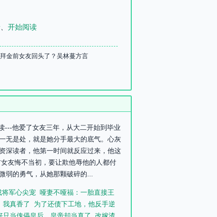
录
、
开始阅读
，拜金前女友回头了？吴林蔓方言
---他爱了女友三年，从大二开始到毕业
的一无是处，就是她分手最大的底气。心灰
的资深读者，他第一时间就反应过来，他这
前女友悔不当初，要让欺他辱他的人都付
弱的勇气，从她那颗破碎的...
成将军心尖宠
哑妻不哑福：一胎直接王
，我真香了
为了还债下工地，他反手逆
好只当傀儡皇后，皇帝却当真了
改嫁渣