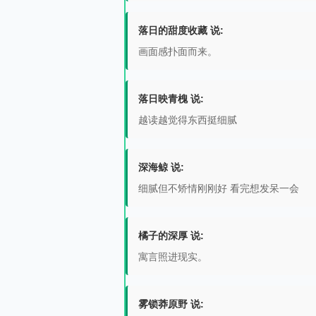
落日的甜度收藏 说:
画面感扑面而来。
落日映青槐 说:
越读越觉得东西挺细腻
深海鲸 说:
细腻但不矫情刚刚好 看完想发呆一会
橘子的深厚 说:
寓言照进现实。
雾锁莽原野 说: