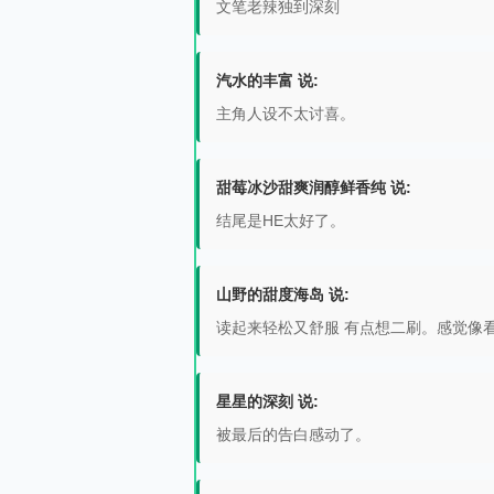
文笔老辣独到深刻
汽水的丰富 说:
主角人设不太讨喜。
甜莓冰沙甜爽润醇鲜香纯 说:
结尾是HE太好了。
山野的甜度海岛 说:
读起来轻松又舒服 有点想二刷。感觉像
星星的深刻 说:
被最后的告白感动了。