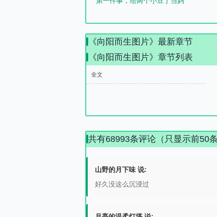
第一件事，给两个小豆丁当妈
《向阳而生图片》最新章节
《向阳而生图片》章节列表
全文
共有68993条评论（只显示前50
山野的月下味 说:
好久没这么沉浸过
月亮的温柔灯塔 说: