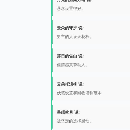
悬念设置得好。
云朵的守护 说:
男主的人设天花板。
落日的告白 说:
但情感真挚动人。
云朵托沮柳 说:
伏笔设置和回收堪称范本
星眠枕月 说:
被坚定的选择感动。