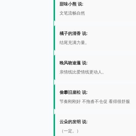
甜味小熊 说:
文笔流畅自然
橘子的清香 说:
结尾充满力量。
晚风吻途蓬 说:
亲情线比爱情线更动人。
偷攀旧崖松 说:
节奏刚刚好 不拖沓不仓促 看得很舒服
云朵的发明 说:
（一定。）