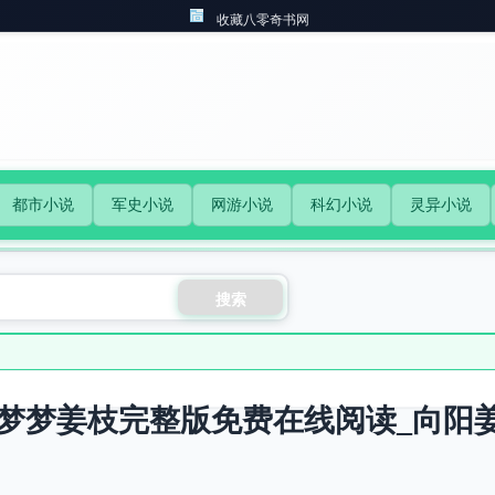
收藏八零奇书网
都市小说
军史小说
网游小说
科幻小说
灵异小说
搜索
梦梦姜枝完整版免费在线阅读_向阳