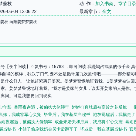
梦姜枝
动 作：
加入书架
、
章节目
06-04 12:06:22
最新章节：
全文
梦姜枝 向阳姜梦梦姜枝
号【夜半阅读】回复书号：15783 ，即可阅读 我是鸠占鹊巢的假千金
洋自得的模样，我叹了口气 要不还是循环第九次剧情吧————部分精彩
不是什么好人，让她赶紧离开姜家。姜梦梦警惕地盯着我。1姜梦梦被认回
家。姜梦梦警惕地盯着我。“我才是姜家的女儿，该离开姜家的人是你。
间。可是我想要回到现实...
少年影
暴雨夜邂逅，被偏执大佬锁牢
娇娇打直球后被高岭之花反撩！
庶妹，我成将军心尖宠
毕业后，我在基层当秘书
炮灰觉醒后，我撬走了
暴雨夜邂逅，被偏执大佬锁牢
成全未婚夫和庶妹，我成将军心尖宠
暴雨
层当秘书
小姑子偷刷我妈会员卡后翻车了
毕业后，我在基层当秘书
官