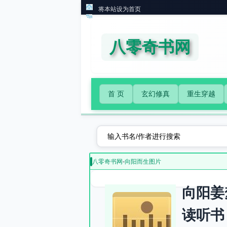
将本站设为首页
八零奇书网
首 页
玄幻修真
重生穿越
八零奇书网
-
向阳而生图片
向阳姜
读听书