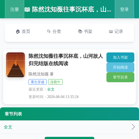
📖 陈然沈知薇往事沉杯底，山河故人归完结版在线阅读
注册
登录
🏠 首页
📂 分类
📚 书架
📖 记录
陈然沈知薇往事沉杯底，山河故人
加入书架
归完结版在线阅读
开始阅读
陈然沈知薇 著
章节目录
重生穿越
连载中
最近更新：
全文
更新时间：
2026-06-04 13:35:24
章节列表
全文