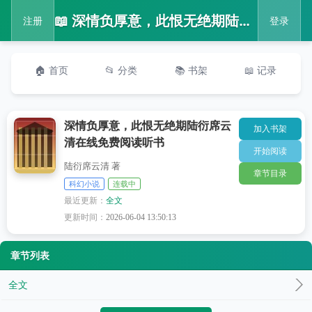
📖 深情负厚意，此恨无绝期陆衍席云清在线免费阅读听书
注册
登录
🏠 首页
📂 分类
📚 书架
📖 记录
深情负厚意，此恨无绝期陆衍席云
加入书架
清在线免费阅读听书
开始阅读
陆衍席云清 著
章节目录
科幻小说
连载中
最近更新：
全文
更新时间：
2026-06-04 13:50:13
章节列表
全文