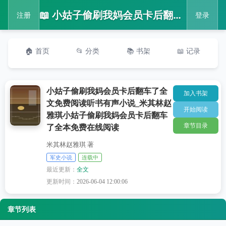
📖 小姑子偷刷我妈会员卡后翻车了全文免费阅读听书有声小说_米其林赵雅琪小姑子偷刷我妈会员卡后翻车了全本免费在线阅读
注册
登录
🏠 首页
📂 分类
📚 书架
📖 记录
小姑子偷刷我妈会员卡后翻车了全
加入书架
文免费阅读听书有声小说_米其林赵
开始阅读
雅琪小姑子偷刷我妈会员卡后翻车
章节目录
了全本免费在线阅读
米其林赵雅琪 著
军史小说
连载中
最近更新：
全文
更新时间：
2026-06-04 12:00:06
章节列表