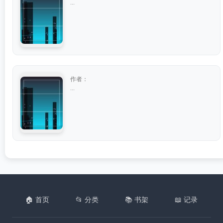
...
作者：
...
🏠 首页
📂 分类
📚 书架
📖 记录