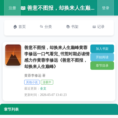
📖 善意不图报，却换来人生巅峰黄蓉李修远一口气看完_书荒时期必读情感力作黄蓉李修远《善意不图报，却换来人生巅峰》
注册
登录
🏠 首页
📂 分类
📚 书架
📖 记录
善意不图报，却换来人生巅峰黄蓉
加入书架
李修远一口气看完_书荒时期必读情
开始阅读
感力作黄蓉李修远《善意不图报，
章节目录
却换来人生巅峰》
黄蓉李修远 著
其他小说
连载中
最近更新：
全文
更新时间：
2026-05-07 13:41:23
章节列表