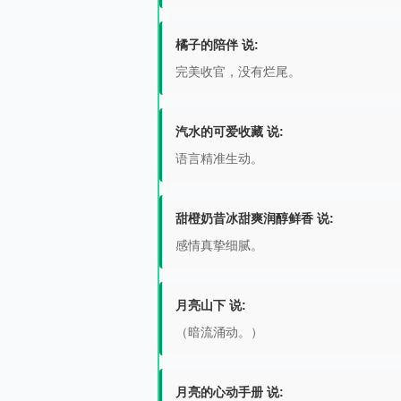
橘子的陪伴 说:
完美收官，没有烂尾。
汽水的可爱收藏 说:
语言精准生动。
甜橙奶昔冰甜爽润醇鲜香 说:
感情真挚细腻。
月亮山下 说:
（暗流涌动。）
月亮的心动手册 说: