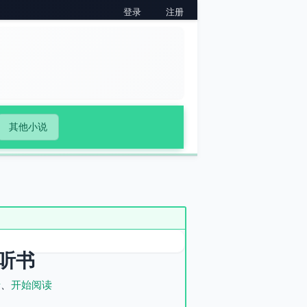
登录
注册
其他小说
听书
录
、
开始阅读