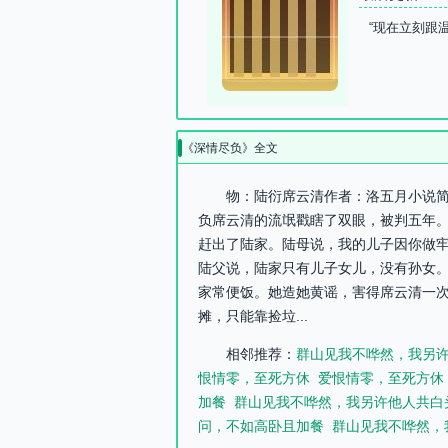
“现在立刻跟
《深情尽负》全文
物：陆衍席云清作者：洛五月小说简
负席云清的流氓戳瞎了双眼，被判五年
赶出了陆家。陆母说，我的儿子因你做
陆父说，陆家只有儿子女儿，没有孙女
家常便饭。她造她黄谣，害得席云清一
摊，只能靠捡垃...
相邻推荐：
群山见我不哗然，我另
恨情零，至死方休
爱恨情零，至死方休
加餐
群山见我不哗然，我另许他人共白
问，不如高卧且加餐
群山见我不哗然，