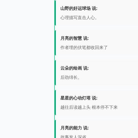
山野的好运球场 说:
心理描写直击人心。
月亮的智慧 说:
作者埋的伏笔都收回来了
云朵的绘画 说:
后劲绵长。
星星的心动灯塔 说:
越往后读越上头 根本停不下来
月亮的能力 说:
故事发人深省。