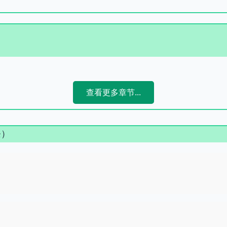
查看更多章节...
条）