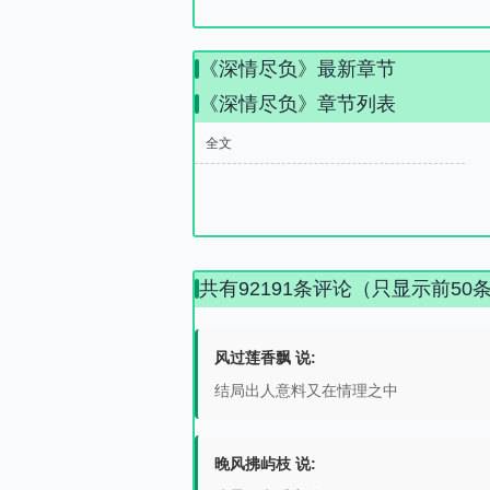
《深情尽负》最新章节
《深情尽负》章节列表
全文
共有92191条评论（只显示前50
风过莲香飘 说:
结局出人意料又在情理之中
晚风拂屿枝 说: