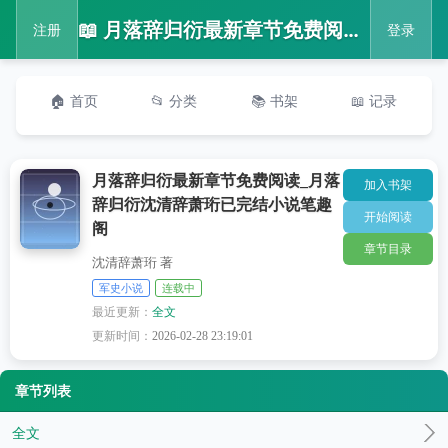
📖 月落辞归衍最新章节免费阅读_月落辞归衍沈清辞萧珩已完结小说笔趣阁
注册
登录
🏠 首页
📂 分类
📚 书架
📖 记录
月落辞归衍最新章节免费阅读_月落
加入书架
辞归衍沈清辞萧珩已完结小说笔趣
开始阅读
阁
章节目录
沈清辞萧珩 著
军史小说
连载中
最近更新：
全文
更新时间：
2026-02-28 23:19:01
章节列表
全文