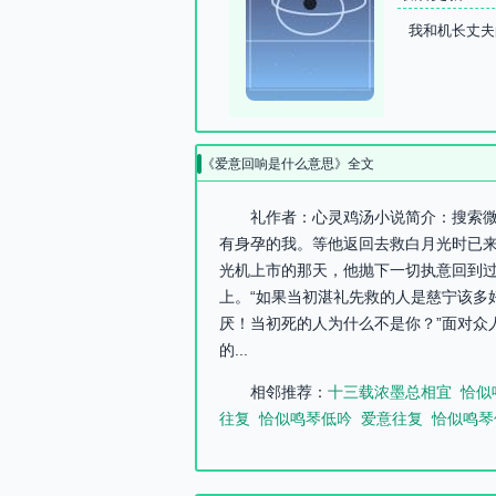
我和机长丈夫
《爱意回响是什么意思》全文
礼作者：心灵鸡汤小说简介：搜索微
有身孕的我。等他返回去救白月光时已
光机上市的那天，他抛下一切执意回到过
上。“如果当初湛礼先救的人是慈宁该多
厌！当初死的人为什么不是你？”面对众
的...
相邻推荐：
十三载浓墨总相宜
恰似
往复
恰似鸣琴低吟
爱意往复
恰似鸣琴