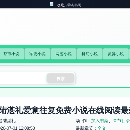
收藏八零奇书网
都市小说
军史小说
网游小说
科幻小说
灵异小说
搜索
陆湛礼爱意往复免费小说在线阅读最
遥陆湛礼
动 作：
加入书架
、
章节目
07-01 12:08:58
最新章节：
全文