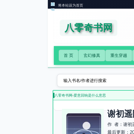
将本站设为首页
八零奇书网
首 页
玄幻修真
重生穿越
八零奇书网
-
爱意回响是什么意思
谢初遥
作 者：谢初
最后更新：2026-