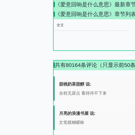
《爱意回响是什么意思》最新章
《爱意回响是什么意思》章节列
全文
共有80164条评论（只显示前50
甜桃奶茶甜醇 说:
全程无尿点 看得停不下来
月亮的浪漫书屋 说:
文笔模糊暧昧