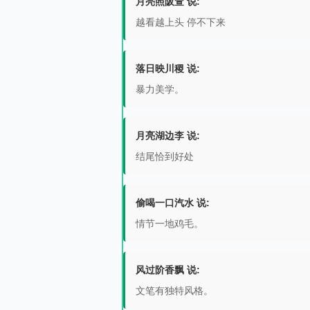
月亮照阪萱 说:
越看越上头 停不下来
落日映川稷 说:
暴力美学。
月亮湖边李 说:
结尾恰到好处
偷喝一口汽水 说:
情节一地鸡毛。
风过阶香飘 说:
文笔有独特风格。