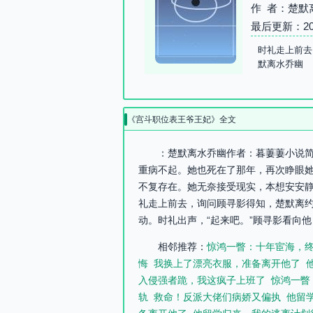
作 者：楚默
最后更新：2026-
时礼走上前去
默离水乔幽
《宫斗职位表王爷王妃》全文
：楚默离水乔幽作者：暮萋萋小说简
重病不起。她也死在了那年，再次睁眼
不复存在。她无奈接受现实，本想安安静
礼走上前去，询问顾寻影得知，楚默离
动。时礼出声，“起来吧。”顾寻影看向他
相邻推荐：
惊鸿一瞥：十年宦海，
悔
我换上了漂亮衣服，准备离开他了
入侵强者跪，我这疯子上班了
惊鸿一瞥
轨
救命！反派大佬们病娇又偏执
他留