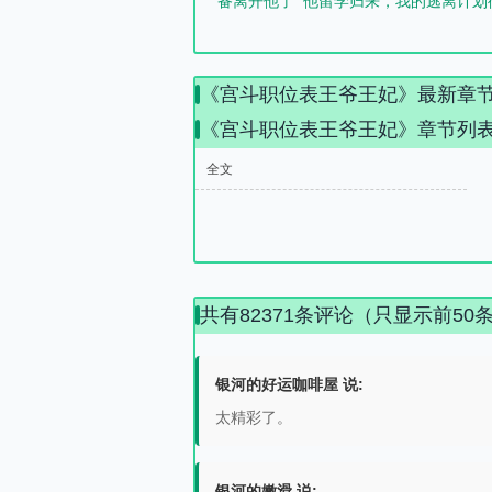
备离开他了
他留学归来，我的逃离计划
《宫斗职位表王爷王妃》最新章
《宫斗职位表王爷王妃》章节列
全文
共有82371条评论（只显示前50
银河的好运咖啡屋 说:
太精彩了。
银河的嫩滑 说: