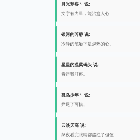
月光梦客丶 说:
文字有力量，能治愈人心
银河的芳醇 说:
冷静的笔触下是炽热的心。
星星的温柔码头 说:
看得我肝疼。
孤岛少年丶 说:
烂尾了可惜。
云淡天高 说:
熬夜看完眼睛都熬红了但值