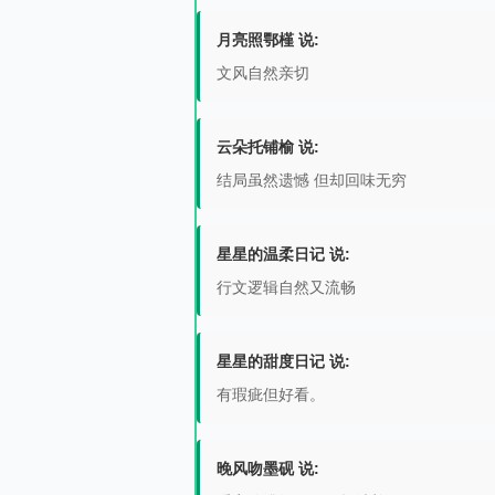
月亮照鄂槿 说:
文风自然亲切
云朵托铺榆 说:
结局虽然遗憾 但却回味无穷
星星的温柔日记 说:
行文逻辑自然又流畅
星星的甜度日记 说:
有瑕疵但好看。
晚风吻墨砚 说: