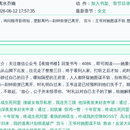
离水乔幽
动 作：
加入书架
、
章节目
06-12 17:57:35
最新章节：
全文
，询问顾寻影得知，楚默离约—刻钟前便已离开。 宫斗：王爷对她图谋不轨 
介：关注微信公众号【夜猫书楼】回复书号：4086 ，即可阅读——她
她从山脚下出发，往北走了整整三日，终于看到人家。打听之后才知，此
静过自己的日子，哪知隔壁的王府里，人人都怀疑她图谋不轨，别有用心
约—刻钟前便已离开。时礼明白过来，王爷这是已经预料到他们失手了。
，不敢起。“放心，公子并未怪罪你。”时礼以对自己主子的了解，给她解释道
终成生死同盟
撞破女领导私密，我连升三级
他深夜发来好友申请：通过
他深夜发来好友申请：通过，别犹豫
惊鸿一瞥：十年宦海，终成生死同盟
：十年宦海，终成生死同盟
看病的帅医生，咋成我的空降BOSS了
高冷
学归来，我的逃离计划彻底破产
宫斗：王爷对她图谋不轨
救命！反派大