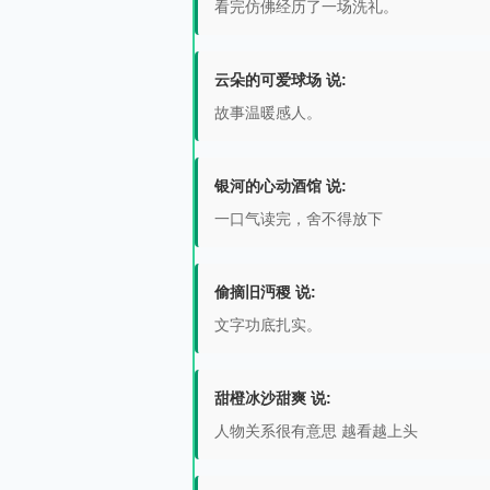
看完仿佛经历了一场洗礼。
云朵的可爱球场 说:
故事温暖感人。
银河的心动酒馆 说:
一口气读完，舍不得放下
偷摘旧沔稷 说:
文字功底扎实。
甜橙冰沙甜爽 说:
人物关系很有意思 越看越上头