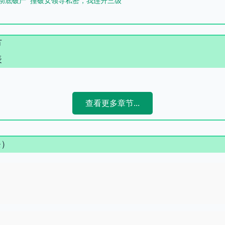
彻底破产
撞破女领导私密，我连升三级
节
表
查看更多章节...
条）