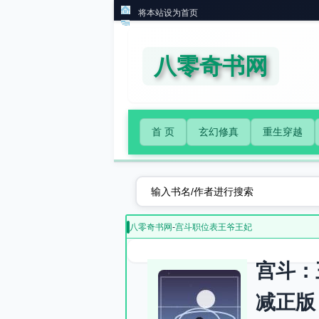
将本站设为首页
八零奇书网
首 页
玄幻修真
重生穿越
八零奇书网
-
宫斗职位表王爷王妃
宫斗：
减正版