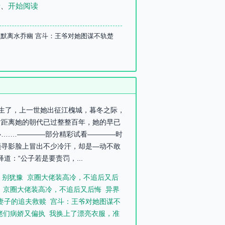
录
、
开始阅读
楚默离水乔幽 宫斗：王爷对她图谋不轨楚
重生了，上一世她出征江槐城，暮冬之际，
时距离她的朝代已过整整百年，她的早已
….…————部分精彩试看————时
顾寻影脸上冒出不少冷汗，却是—动不敢
：“公子若是要责罚，...
，别犹豫
京圈大佬装高冷，不追后又后
京圈大佬装高冷，不追后又后悔
异界
妻子的追夫救赎
宫斗：王爷对她图谋不
佬们病娇又偏执
我换上了漂亮衣服，准