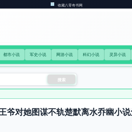
收藏八零奇书网
都市小说
军史小说
网游小说
科幻小说
灵异小说
搜索
王爷对她图谋不轨楚默离水乔幽小说