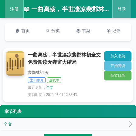
📖 一曲离殇，半世凄凉裴郡林初全文免费阅读无弹窗大结局
注册
登录
🏠 首页
📂 分类
📚 书架
📖 记录
一曲离殇，半世凄凉裴郡林初全文
加入书架
免费阅读无弹窗大结局
开始阅读
裴郡林初 著
章节目录
玄幻修真
连载中
最近更新：
全文
更新时间：
2026-07-01 12:38:43
章节列表
全文