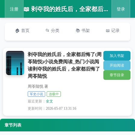
📖 剥夺我的姓氏后，全家都后悔了(周苓陆悦)小说免费阅读_热门小说阅读剥夺我的姓氏后，全家都后悔了周苓陆悦
注册
登录
🏠 首页
📂 分类
📚 书架
📖 记录
剥夺我的姓氏后，全家都后悔了(周
加入书架
苓陆悦)小说免费阅读_热门小说阅
开始阅读
读剥夺我的姓氏后，全家都后悔了
章节目录
周苓陆悦
周苓陆悦 著
军史小说
连载中
最近更新：
全文
更新时间：
2026-05-07 13:31:16
章节列表