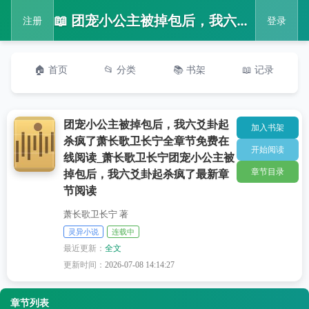
📖 团宠小公主被掉包后，我六爻卦起杀疯了萧长歌卫长宁全章节免费在线阅读_萧长歌卫长宁团宠小公主被掉包后，我六爻卦起杀疯了最新章节阅读
注册
登录
🏠 首页
📂 分类
📚 书架
📖 记录
团宠小公主被掉包后，我六爻卦起
加入书架
杀疯了萧长歌卫长宁全章节免费在
开始阅读
线阅读_萧长歌卫长宁团宠小公主被
章节目录
掉包后，我六爻卦起杀疯了最新章
节阅读
萧长歌卫长宁 著
灵异小说
连载中
最近更新：
全文
更新时间：
2026-07-08 14:14:27
章节列表