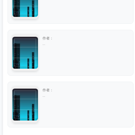
作者：
...
作者：
...