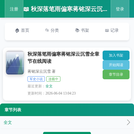
📖 秋深落笔雨偏寒蒋铭深云沉雪全章节在线阅读
注册
登录
🏠 首页
📂 分类
📚 书架
📖 记录
秋深落笔雨偏寒蒋铭深云沉雪全章
加入书架
节在线阅读
开始阅读
蒋铭深云沉雪 著
章节目录
军史小说
连载中
最近更新：
全文
更新时间：
2026-06-04 13:04:23
章节列表
全文