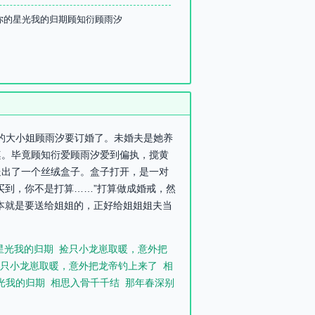
你的星光我的归期顾知衍顾雨汐
家的大小姐顾雨汐要订婚了。未婚夫是她养
桌。毕竟顾知衍爱顾雨汐爱到偏执，搅黄
送出了一个丝绒盒子。盒子打开，是一对
买到，你不是打算……”打算做成婚戒，然
本就是要送给姐姐的，正好给姐姐姐夫当
星光我的归期
捡只小龙崽取暖，意外把
只小龙崽取暖，意外把龙帝钓上来了
相
光我的归期
相思入骨千千结
那年春深别