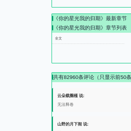
《你的星光我的归期》最新章节
《你的星光我的归期》章节列表
全文
共有82960条评论（只显示前50
云朵载圈槿 说:
无法释卷
山野的月下闹 说: