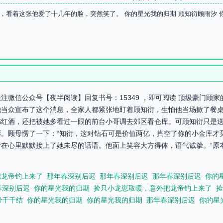
，看着这张他爱了十几年的脸，突然笑了。 你的星光我的归期 顾知衍顾雨汐 
注微信公众号【夜半阅读】回复书号：15349 ，即可阅读 顶级豪门顾
她当众宣布了这个消息，全家人都紧张地盯着顾知衍，生怕他当场掀了餐
书红酒，还把被她多看过一眼的前台小哥调去郊区看仓库。可顾知衍只是
。顾母愣了一下：“知衍，这对钻石可是价值两亿，掏空了你的小金库才
在心里默默接上了她未尽的话语。他面上笑容大方得体，语气诚挚。“原
把龙帝钓上来了
那年春深别后迟
那年春深别后迟
那年春深别后迟
你的
春深别后迟
你的星光我的归期
捡只小龙崽取暖，意外把龙帝钓上来了
捡
骨千千结
你的星光我的归期
你的星光我的归期
那年春深别后迟
你的星