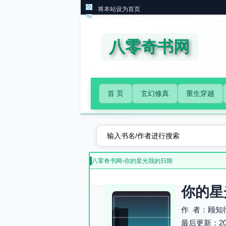
将本站设为首页
八零奇书网
首 页
玄幻修真
重生穿越
八零奇书网
-
你的星光我的归期
你的星
作 者：顾知
最后更新：2026-