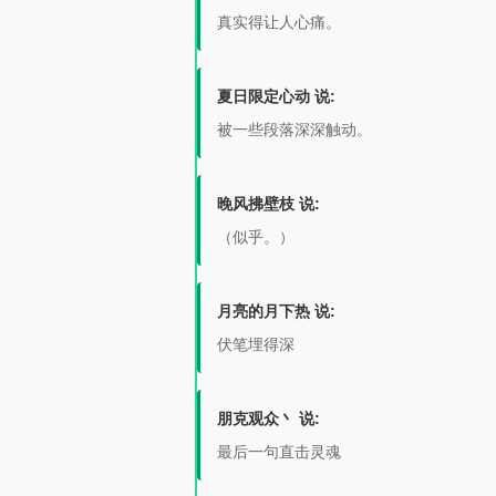
真实得让人心痛。
夏日限定心动 说:
被一些段落深深触动。
晚风拂壁枝 说:
（似乎。）
月亮的月下热 说:
伏笔埋得深
朋克观众丶 说:
最后一句直击灵魂