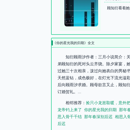
顾知衍看着她
《你的星光我的归期》全文
知衍顾雨汐作者：三月小说简介：关
弟顾知衍的死对头云齐骁。除夕家宴，
过她三十次相亲，泼过向她表白的男秘
天然蓝钻，成色极好，在灯光下流光溢彩
后向顾雨汐求婚。顾母欲言又止，顾知衍
订婚贺礼。...
相邻推荐：
捡只小龙崽取暖，意外
龙帝钓上来了
你的星光我的归期
那年
思入骨千千结
那年春深别后迟
相思入
后迟