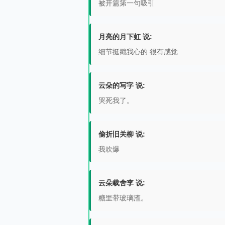
被开篇第一句吸引
月亮的月下虹 说:
细节挺戳我心的 很有感觉
云朵的写字 说:
哭死我了。
偷折旧关柳 说:
我吹爆
云朵载舍李 说:
糖里带玻璃渣。