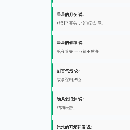
星星的月夜 说:
猜到了开头，没猜到结尾。
星星的领域 说:
熬夜追完 一点都不后悔
甜杏气泡 说:
故事逻辑严谨
晚风叙旧梦 说:
结构松散。
汽水的可爱花店 说: