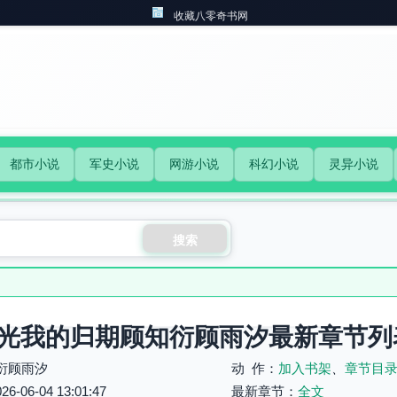
收藏八零奇书网
都市小说
军史小说
网游小说
科幻小说
灵异小说
搜索
光我的归期顾知衍顾雨汐最新章节列
衍顾雨汐
动 作：
加入书架
、
章节目
06-04 13:01:47
最新章节：
全文