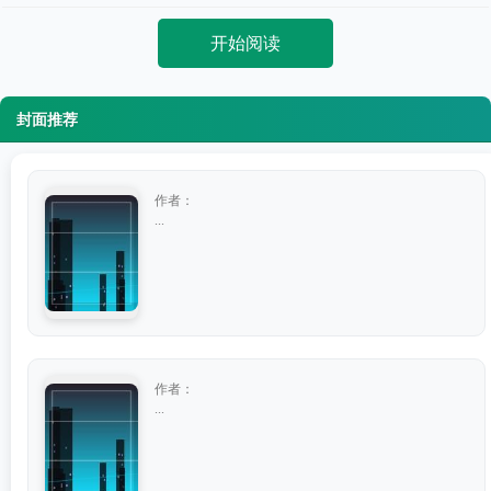
开始阅读
封面推荐
作者：
...
作者：
...