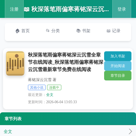
📖 秋深落笔雨偏寒蒋铭深云沉雪全章节在线阅读_秋深落笔雨偏寒蒋铭深云沉雪最新章节免费在线阅读
注册
登录
🏠 首页
📂 分类
📚 书架
📖 记录
秋深落笔雨偏寒蒋铭深云沉雪全章
加入书架
节在线阅读_秋深落笔雨偏寒蒋铭深
开始阅读
云沉雪最新章节免费在线阅读
章节目录
蒋铭深云沉雪 著
其他小说
连载中
最近更新：
全文
更新时间：
2026-06-04 13:05:33
章节列表
全文