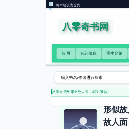
将本站设为首页
八零奇书网
首 页
玄幻修真
重生穿越
八零奇书网
-
形似故人面，非我旧时心
形似故
故人面