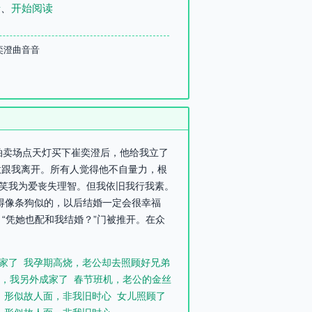
录
、
开始阅读
奕澄曲音音
在拍卖场点天灯买下崔奕澄后，他给我立了
意跟我离开。所有人觉得他不自量力，根
都笑我为爱丧失理智。但我依旧我行我素。
得像条狗似的，以后结婚一定会很幸福
“凭她也配和我结婚？”门被推开。在众
家了
我孕期高烧，老公却去照顾好兄弟
，我另外成家了
春节班机，老公的金丝
形似故人面，非我旧时心
女儿照顾了