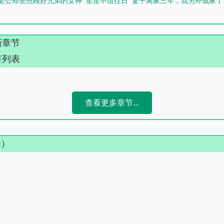
老公却去照顾好兄弟的女神
笙笙不惜往日
妻子离家三年，我另外成家了
新章节
节列表
查看更多章节...
条）