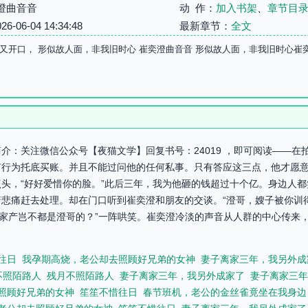
澄曲音音
动 作：
加入书架
、
章节目
06-04 14:34:48
最新章节：
全文
又开口， 形似故人面，非我旧时心 崔奕澄曲音音 形似故人面，非我旧时心崔
介：关注微信公众号【夜猫文学】回复书号：24019 ，即可阅读——
有行为托底买账。并且不能过问他的任何私事。只有答应这三点，他才愿
头，“好好爱惜你的脸。”此后三年，我为他砸的钱超过十个亿。身边人
悲痛赶去处理。却在门口听到崔奕澄和朋友的交谈。“澄哥，嫂子被你训
后家产岂不都是澄哥的？”一阵哄笑。崔奕澄冷淡的声音从人群的中心传来，
往日
我孕期高烧，老公却去照顾好兄弟的女神
妻子离家三年，我另外成
不照陌路人
残月不照陌路人
妻子离家三年，我另外成家了
妻子离家三年
照顾好兄弟的女神
笙笙不惜往日
春节班机，老公的金丝雀竟坐在我身边