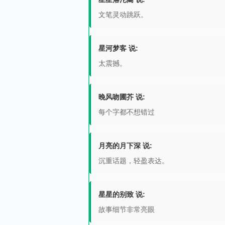
文笔灵动跳跃。
星河梦客 说:
太震撼。
晚风吻圃芥 说:
每个字都不想错过
月亮的月下深 说:
沉重话题，轻盈表达。
星星的别致 说:
故事细节非常亮眼