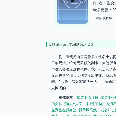
作 者：崔奕
最后更新：2026-
澄见我吃完，
《形似故人面，非我旧时心》全文
物：崔奕澄曲音音作者：佚名小说简
三条规矩。给他无限额的副卡。为他所
本没人会答应这种条件。我却只是点了点
父亲去世的那天，他赛车出事故。我忍着
吧。”“是啊，等她家老头一去世，结婚
人惊诧的...
相邻推荐：
笙笙不惜往日
笙笙不惜
的女神
形似故人面，非我旧时心
残月
雀竟坐在我身边
我孕期高烧，老公却去