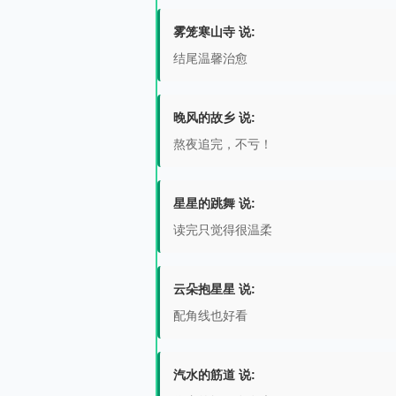
雾笼寒山寺 说:
结尾温馨治愈
晚风的故乡 说:
熬夜追完，不亏！
星星的跳舞 说:
读完只觉得很温柔
云朵抱星星 说:
配角线也好看
汽水的筋道 说: