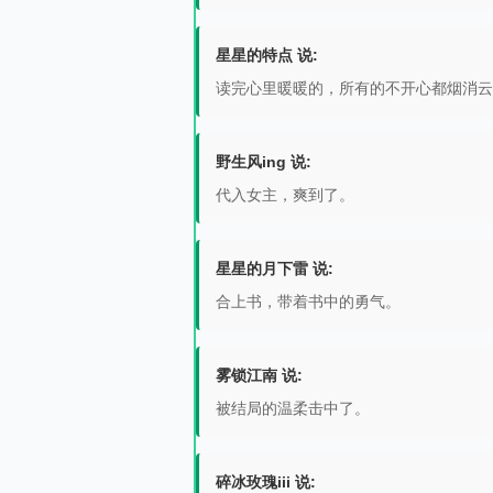
星星的特点 说:
读完心里暖暖的，所有的不开心都烟消云
野生风ing 说:
代入女主，爽到了。
星星的月下雷 说:
合上书，带着书中的勇气。
雾锁江南 说:
被结局的温柔击中了。
碎冰玫瑰iii 说: