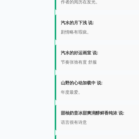
作者的阅历在发光。
汽水的月下浅 说:
剧情略有瑕疵。
汽水的好运画室 说:
节奏张弛有度 舒服
山野的心动加载中 说:
年度最爱。
甜柚奶昔冰甜爽润醇鲜香纯浓 说:
语言很有诗意