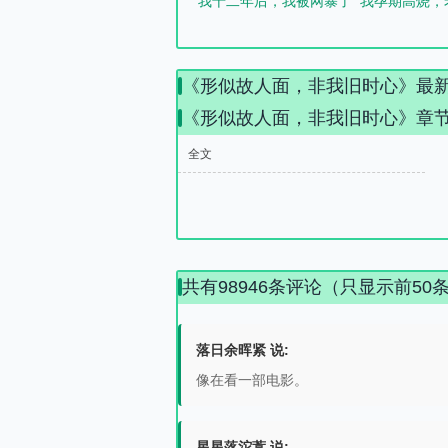
我十二年后，我被网暴了
我孕期高烧，
《形似故人面，非我旧时心》最
《形似故人面，非我旧时心》章
全文
共有98946条评论（只显示前50
落日余晖紧 说:
像在看一部电影。
星星落沱蒿 说: