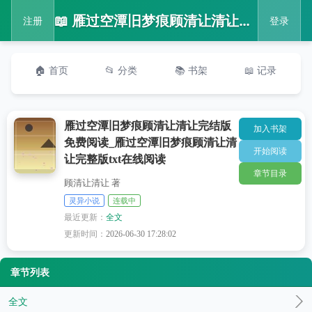
📖 雁过空潭旧梦痕顾清让清让完结版免费阅读_雁过空潭旧梦痕顾清让清让完整版txt在线阅读
注册
登录
🏠 首页
📂 分类
📚 书架
📖 记录
雁过空潭旧梦痕顾清让清让完结版
加入书架
免费阅读_雁过空潭旧梦痕顾清让清
开始阅读
让完整版txt在线阅读
章节目录
顾清让清让 著
灵异小说
连载中
最近更新：
全文
更新时间：
2026-06-30 17:28:02
章节列表
全文