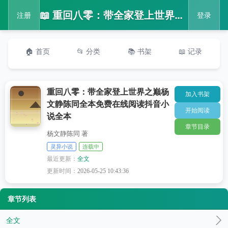
📖 重回八零：带全家登上世界之巅杨文静陈同全本免费在线阅读抖音小说全本
注册
登录
🏠 首页
📂 分类
📚 书架
📖 记录
重回八零：带全家登上世界之巅杨
加入书架
文静陈同全本免费在线阅读抖音小
开始阅读
说全本
章节目录
杨文静陈同 著
灵异小说
连载中
最近更新：
全文
更新时间：
2026-05-25 10:43:36
章节列表
全文