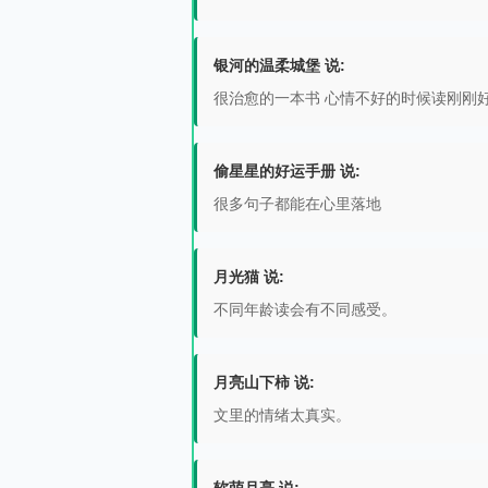
银河的温柔城堡 说:
很治愈的一本书 心情不好的时候读刚刚
偷星星的好运手册 说:
很多句子都能在心里落地
月光猫 说:
不同年龄读会有不同感受。
月亮山下柿 说:
文里的情绪太真实。