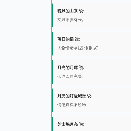
晚风的由来 说:
文风细腻绵长。
落日的揣 说:
人物情绪拿捏得刚刚好
月亮的月辉 说:
伏笔回收完美。
月亮的好运城堡 说:
情感真实不矫饰。
芝士焗月亮 说: