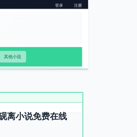
登录
注册
其他小说
砚离小说免费在线