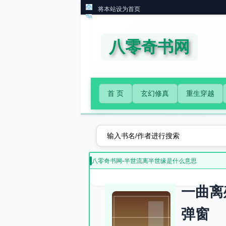
将本站设为首页
八零奇书网
首 页
玄幻修真
重生穿越
八零奇书网
-
半世流离半世缘是什么意思
一曲离
弹窗