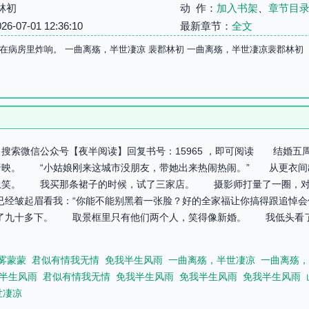
林初
动 作：
加入书架
、
章节目
07-01 12:36:10
最新章节：
全文
在病房里炸响。 一曲离殇，半世凄凉 裴郡林初 一曲离殇，半世凄凉裴郡林初
搜索微信公众号【夜半阅读】回复书号：15965 ，即可阅读 结婚
唐映。 “小姑娘刚来这城市没朋友，带她出来热闹热闹。” 从更衣
上笑。 我买那条裙子的时候，试了三家店。 摄影师打量了一圈，对
经皱起眉看我：“你能不能别黑着一张脸？好的全家福让你搞得跟追悼会
了九十多下。 取景框里只有他们两个人，笑得像新婚。 我低头看了
雾蒙蒙
君似有情我无情
免我半生风雨
一曲离殇，半世凄凉
一曲离殇，
半生风雨
君似有情我无情
免我半生风雨
免我半生风雨
免我半生风雨
世凄凉