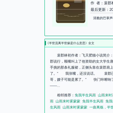
作 者：裴郡
最后更新：2026-
清脆的巴掌声
《半世流离半世缘是什么意思》全文
裴郡林初作者：飞天肥猫小说简介：
郡说行，顺嘴叫上了他资助的女大学生
手挑的那条礼服裙，正侧头靠在裴郡肩
了。” 我张嘴，还没说话。 裴郡已
哥，嫂子可能是累了。” 快门咔嚓响
——...
相邻推荐：
免我半生风雨
山雨来时
雨
山雨来时雾蒙蒙
免我半生风雨
免我
生风雨
山雨来时雾蒙蒙
一曲离殇，半