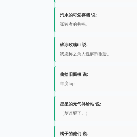
汽水的可爱存档 说:
孤独者的共鸣。
碎冰玫瑰iii 说:
我愿称之为人性解剖报告。
偷拾旧裔楝 说:
年度top
星星的元气补给站 说:
（梦该醒了。）
橘子的他们 说: