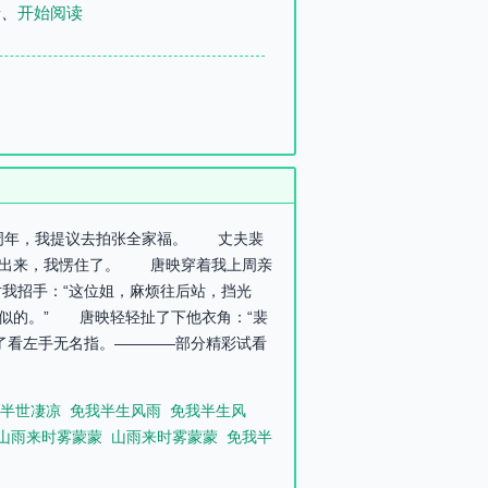
录
、
开始阅读
五周年，我提议去拍张全家福。 丈夫裴
间出来，我愣住了。 唐映穿着我上周亲
我招手：“这位姐，麻烦往后站，挡光
似的。” 唐映轻轻扯了下他衣角：“裴
看左手无名指。————部分精彩试看
半世凄凉
免我半生风雨
免我半生风
山雨来时雾蒙蒙
山雨来时雾蒙蒙
免我半