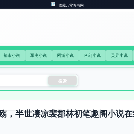
收藏八零奇书网
都市小说
军史小说
网游小说
科幻小说
灵异小说
搜索
殇，半世凄凉裴郡林初笔趣阁小说在