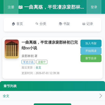
📖 一曲离殇，半世凄凉裴郡林初已完结txt小说
注册
登录
🏠 首页
📂 分类
📚 书架
📖 记录
一曲离殇，半世凄凉裴郡林初已完
加入书架
结txt小说
开始阅读
裴郡林初 著
章节目录
军史小说
连载中
最近更新：
全文
更新时间：
2026-07-01 12:39:38
章节列表
全文