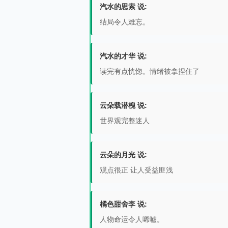
汽水的思索 说:
结局令人难忘。
汽水的才华 说:
读完有点恍惚。情绪被拿捏住了
云朵载潜槐 说:
世界观完整迷人
云朵的月光 说:
观点很正 让人受益匪浅
橘色甜舍李 说:
人物命运令人唏嘘。