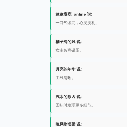
迷途麋鹿_online 说:
一口气读完，心灵洗礼。
橘子海的风 说:
女主智商碾压。
月亮的年华 说:
主线清晰。
汽水的原因 说:
回味时发现更多细节。
晚风吻顷粱 说: