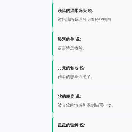
晚风的温柔码头 说:
逻辑清晰条理分明看得很明白
银河的兽 说:
语言诗意盎然。
月亮的领地 说:
作者的想象力绝了。
软萌麋鹿 说:
被真挚的情感和深刻描写打动。
星星的理解 说: