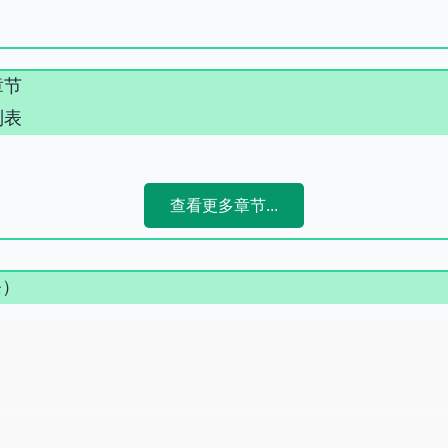
章节
列表
查看更多章节...
条）