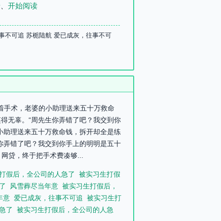
录
、
开始阅读
事不可追 苏栀陆航 爱已成灰，往事不可
等着手术，老婆的小助理送来五十万救命
得无辜。“周先生你弄错了吧？我交到你
小助理送来五十万救命钱，拆开却全是练
你弄错了吧？我交到你手上的明明是五十
贷，终于把手术费凑够...
打假后，全公司的人急了
被实习生打假
了
风雪葬尽当年意
被实习生打假后，
年意
爱已成灰，往事不可追
被实习生打
急了
被实习生打假后，全公司的人急