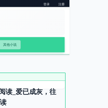
登录
注册
其他小说
阅读_爱已成灰，往
阅读