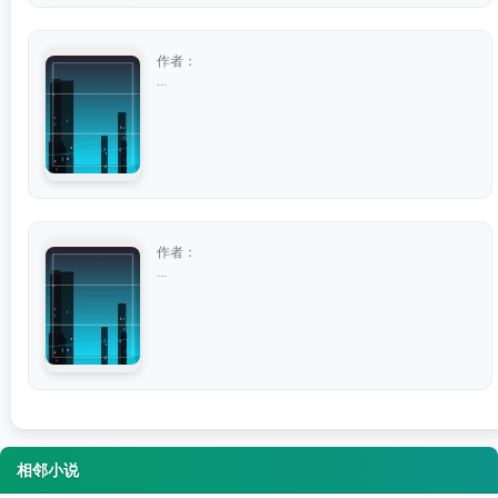
作者：
...
作者：
...
相邻小说