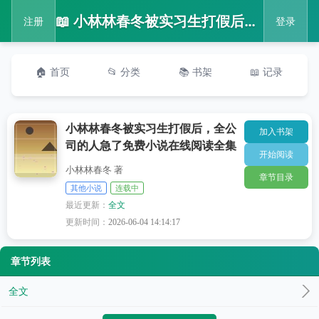
📖 小林林春冬被实习生打假后，全公司的人急了免费小说在线阅读全集
注册
登录
🏠 首页
📂 分类
📚 书架
📖 记录
小林林春冬被实习生打假后，全公
加入书架
司的人急了免费小说在线阅读全集
开始阅读
小林林春冬 著
章节目录
其他小说
连载中
最近更新：
全文
更新时间：
2026-06-04 14:14:17
章节列表
全文