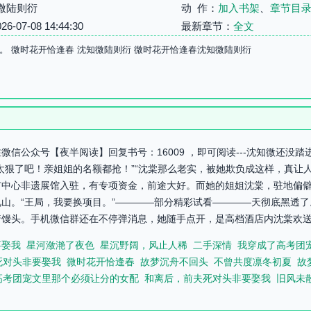
微陆则衍
动 作：
加入书架
、
章节目
07-08 14:44:30
最新章节：
全文
。 微时花开恰逢春 沈知微陆则衍 微时花开恰逢春沈知微陆则衍
信公众号【夜半阅读】回复书号：16009 ，即可阅读---沈知微还没
太狠了吧！亲姐姐的名额都抢！”“沈棠那么老实，被她欺负成这样，真让
中心非遗展馆入驻，有专项资金，前途大好。而她的姐姐沈棠，驻地偏僻
山。“王局，我要换项目。”————部分精彩试看————天彻底黑透
馒头。手机微信群还在不停弹消息，她随手点开，是高档酒店内沈棠欢送会
要娶我
星河潋滟了夜色
星沉野阔，风止人稀
二手深情
我穿成了高考团
死对头非要娶我
微时花开恰逢春
故梦沉舟不回头
不曾共度凛冬初夏
故
高考团宠文里那个必须让分的女配
和离后，前夫死对头非要娶我
旧风未