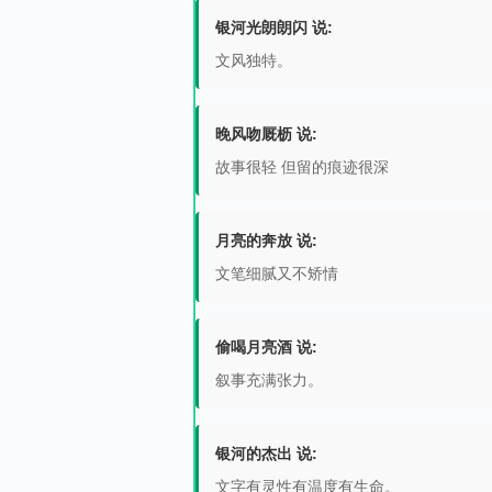
银河光朗朗闪 说:
文风独特。
晚风吻厩枥 说:
故事很轻 但留的痕迹很深
月亮的奔放 说:
文笔细腻又不矫情
偷喝月亮酒 说:
叙事充满张力。
银河的杰出 说:
文字有灵性有温度有生命。