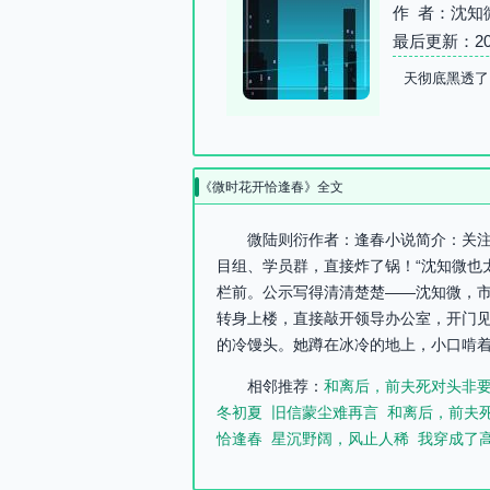
作 者：沈知
最后更新：2026-
天彻底黑透了
《微时花开恰逢春》全文
微陆则衍作者：逢春小说简介：关注微
目组、学员群，直接炸了锅！“沈知微也
栏前。公示写得清清楚楚——沈知微，市
转身上楼，直接敲开领导办公室，开门见
的冷馒头。她蹲在冰冷的地上，小口啃着
相邻推荐：
和离后，前夫死对头非
冬初夏
旧信蒙尘难再言
和离后，前夫
恰逢春
星沉野阔，风止人稀
我穿成了