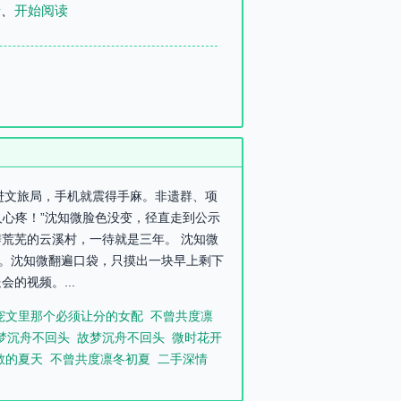
录
、
开始阅读
踏进文旅局，手机就震得手麻。非遗群、项
人心疼！”沈知微脸色没变，径直走到公示
荒芜的云溪村，一待就是三年。 沈知微
了。沈知微翻遍口袋，只摸出一块早上剩下
的视频。...
宠文里那个必须让分的女配
不曾共度凛
梦沉舟不回头
故梦沉舟不回头
微时花开
散的夏天
不曾共度凛冬初夏
二手深情