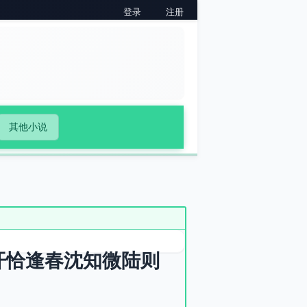
登录
注册
其他小说
开恰逢春沈知微陆则