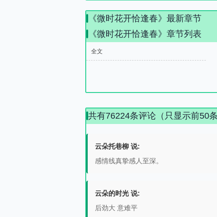
《微时花开恰逢春》最新章节
《微时花开恰逢春》章节列表
全文
共有76224条评论（只显示前50
云朵托巷柳 说:
感情线真挚感人至深。
云朵的时光 说:
后劲大 意难平