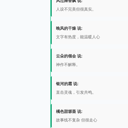
风过陲香飘 说:
人设不完美但很真实。
晚风的干燥 说:
文字有热度，能温暖人心
云朵的领会 说:
神作不解释。
银河的霜 说:
直击灵魂，引发共鸣。
橘色甜塬葵 说:
故事线不复杂 但很走心