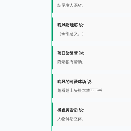
结尾发人深省。
晚风吻畦菘 说:
（全部意义。）
落日染阪萱 说:
附录很有帮助。
晚风的可爱球场 说:
越看越上头根本放不下书
橘色黄昏后 说:
人物鲜活立体。