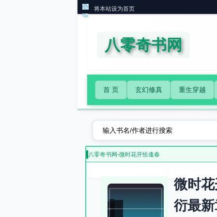
将本站设为首页
八零奇书网
首 页
玄幻修真
重生穿越
八零奇书网
-
微时花开恰逢春
微时花
衍最新