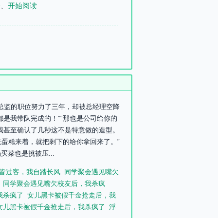
录
、
开始阅读
计总监的职位努力了三年，却被总经理空降
都是我带队完成的！”“那也是公司给你的
我甚至确认了几秒这不是特意做的造型。
吃蛋糕来着，就把剩下的给你拿回来了。”
菜也是挑被压...
皆过客，我自踏长风
同学聚会遇见嘴欠
同学聚会遇见嘴欠校友后，我杀疯
我杀疯了
女儿黑卡被假千金抢走后，我
女儿黑卡被假千金抢走后，我杀疯了
浮