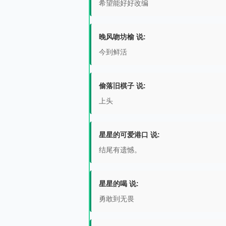
希望能好好改编
晚风吻坊榆 说:
今到鲜活
偷落旧棋子 说:
上头
星星的可爱港口 说:
结尾有遗憾。
星星的喝 说:
勇敢到无畏