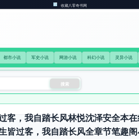
收藏八零奇书网
都市小说
军史小说
网游小说
科幻小说
灵异小说
搜索
过客，我自踏长风林悦沈泽安全本在
生皆过客，我自踏长风全章节笔趣阁