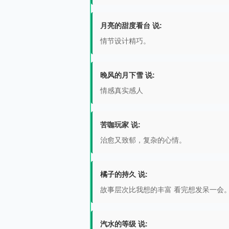
月亮的甜度看台 说:
情节设计精巧。
晚风的月下雪 说:
情感真实感人
苦咖玩家 说:
治愈又致郁，复杂的心情。
橘子的持久 说:
故事层次比我想的丰富 看完想发呆一会
汽水的等级 说: