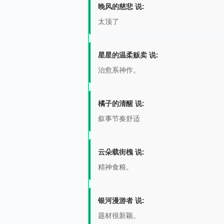
晚风的慈悲 说:
太顶了
星星的温柔贩卖 说:
治愈系神作。
橘子的清醒 说:
叙事节奏舒适
云朵载街槐 说:
精神食粮。
银河漫游者 说:
题材很新颖。