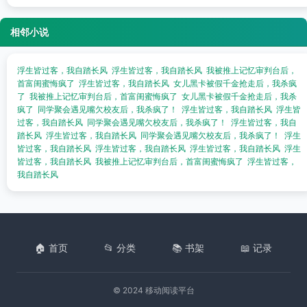
相邻小说
浮生皆过客，我自踏长风
浮生皆过客，我自踏长风
我被推上记忆审判台后，
首富闺蜜悔疯了
浮生皆过客，我自踏长风
女儿黑卡被假千金抢走后，我杀疯
了
我被推上记忆审判台后，首富闺蜜悔疯了
女儿黑卡被假千金抢走后，我杀
疯了
同学聚会遇见嘴欠校友后，我杀疯了！
浮生皆过客，我自踏长风
浮生皆
过客，我自踏长风
同学聚会遇见嘴欠校友后，我杀疯了！
浮生皆过客，我自
踏长风
浮生皆过客，我自踏长风
同学聚会遇见嘴欠校友后，我杀疯了！
浮生
皆过客，我自踏长风
浮生皆过客，我自踏长风
浮生皆过客，我自踏长风
浮生
皆过客，我自踏长风
我被推上记忆审判台后，首富闺蜜悔疯了
浮生皆过客，
我自踏长风
🏠 首页
📂 分类
📚 书架
📖 记录
© 2024 移动阅读平台