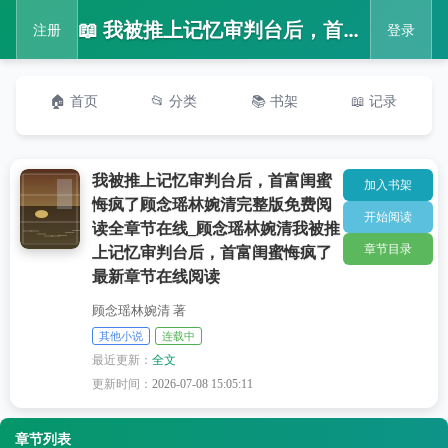
📖 我被推上记忆审判台后，首富闺蜜悔疯了顾念瑶林婉清完整版免费阅读全章节在线_顾念瑶林婉清我被推上记忆审判台后，首富闺蜜悔疯了最新章节在线阅读
注册
登录
🏠 首页
📂 分类
📚 书架
📖 记录
我被推上记忆审判台后，首富闺蜜
加入书架
悔疯了顾念瑶林婉清完整版免费阅
开始阅读
读全章节在线_顾念瑶林婉清我被推
章节目录
上记忆审判台后，首富闺蜜悔疯了
最新章节在线阅读
顾念瑶林婉清 著
其他小说
连载中
最近更新：
全文
更新时间：
2026-07-08 15:05:11
章节列表