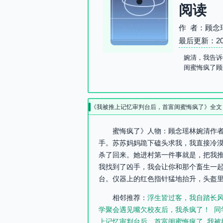
阅读
作 者：顾念
最后更新：2026-
婉清，我告诉
闺蜜悔疯了顾
《我被推上记忆审判台后，首富闺蜜悔疯了》全文
蜜悔疯了》人物：顾念瑶林婉清作者：
手。苏苏妈妈跪下磕头求我，我直接冷
杀了回来。她进村第一件事就是，把我推
我找到了凶手，我会让你和那个畜生一起
台。仪器上的红色指针猛地抬升，头盔里
相邻推荐：
浮生皆过客，我自踏长
学聚会遇见嘴欠校友后，我杀疯了！
同
上记忆审判台后，首富闺蜜悔疯了
我被