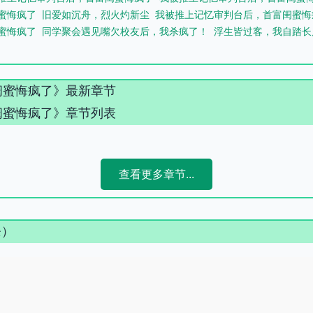
蜜悔疯了
旧爱如沉舟，烈火灼新尘
我被推上记忆审判台后，首富闺蜜悔
蜜悔疯了
同学聚会遇见嘴欠校友后，我杀疯了！
浮生皆过客，我自踏长
闺蜜悔疯了》最新章节
闺蜜悔疯了》章节列表
查看更多章节...
条）