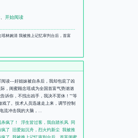
录
、
开始阅读
念瑶林婉清 我被推上记忆审判台后，首富
阅读---好姐妹被自杀后，我却包庇了凶
之际，闺蜜顾念瑶成为全国首富气势汹汹
告诉你，不找出凶手，我决不罢休！”“等
做戏了。技术人员迅速走上来，调节控制
流冲击我的大脑，...
我杀疯了！
浮生皆过客，我自踏长风
同
悔疯了
旧爱如沉舟，烈火灼新尘
我被推
悔疯了
我被推上记忆审判台后，首富闺蜜