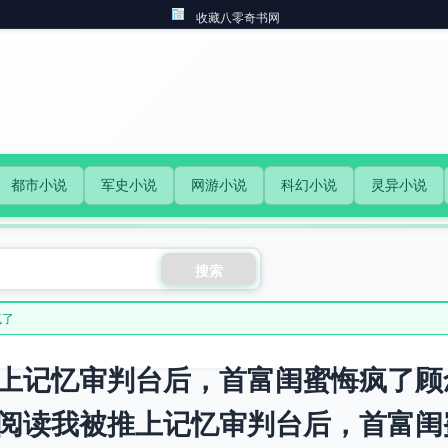
收藏八零奇书网
都市小说
军史小说
网游小说
科幻小说
灵异小说
搜索
疯了
上记忆审判台后，首富闺蜜悔疯了顾
阅读我被推上记忆审判台后，首富闺