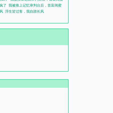
疯了
我被推上记忆审判台后，首富闺蜜
风
浮生皆过客，我自踏长风