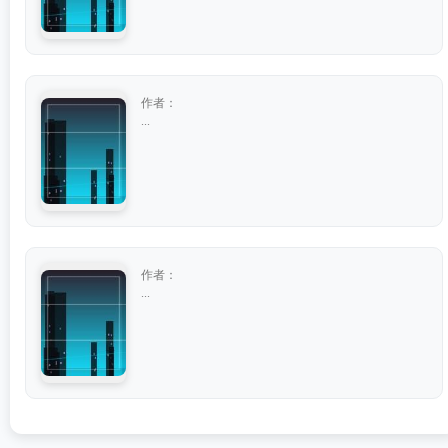
作者：
...
作者：
...