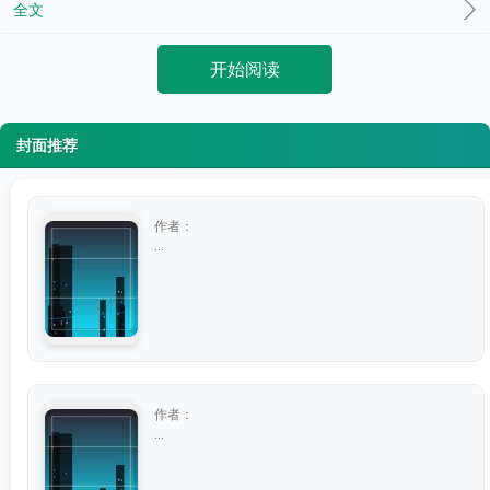
全文
开始阅读
封面推荐
作者：
...
作者：
...