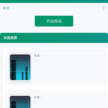
全文
开始阅读
封面推荐
作者：
...
作者：
...