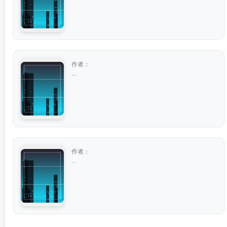
作者：
...
作者：
...