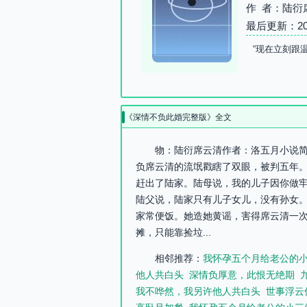
作 者：陆衍
最后更新：2026-
“现在立刻跟
《深情不负此婚完整版》全文
物：陆衍席云清作者：洛五月小说简
负席云清的流氓戳瞎了双眼，被判五年
赶出了陆家。陆母说，我的儿子因你做
陆父说，陆家只有儿子女儿，没有孙女
家常便饭。她造她黄谣，害得席云清一
摊，只能靠捡垃...
相邻推荐：
我怀孕五个月给老公的
他人共白头
深情负厚意，此恨无绝期
我不哗然，我另许他人共白头
世事浮云