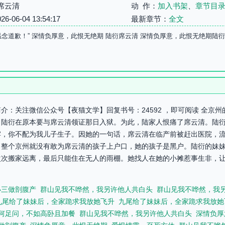
席云清
动 作：
加入书架
、
章节目
06-04 13:54:17
最新章节：
全文
温念道歉！” 深情负厚意，此恨无绝期 陆衍席云清 深情负厚意，此恨无绝期陆
介：关注微信公众号【夜猫文学】回复书号：24592 ，即可阅读 全京
。陆衍在原本要与席云清领证那日入狱。为此，陆家人恨痛了席云清。陆
牢，你不配为我儿子生子。因她的一句话，席云清在临产前被赶出医院，
。整个京州就没有敢为席云清的孩子上户口，她的孩子是黑户。陆衍的妹
次次搬家远离，最后只能住在无人的雨棚。她找人在她的小摊惹事生非，
小三做剖腹产
群山见我不哗然，我另许他人共白头
群山见我不哗然，我
九尾给了妹妹后，全家跪求我放她飞升
九尾给了妹妹后，全家跪求我放她
何足问，不如高卧且加餐
群山见我不哗然，我另许他人共白头
深情负厚