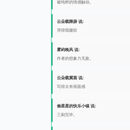
被纯粹的情感触动。
云朵载陲薜 说:
哭得我腿软
雾屿晚风 说:
作者的想象力无敌。
云朵载冀葵 说:
写得太有画面感
偷星星的快乐小镇 说:
三刷完毕。