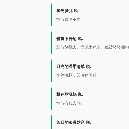
星光朦胧 说:
情节紧凑不水
偷摘旧轩菊 说:
细节好戳人。文笔太稳了。像被轻轻拥抱
月亮的温柔清单 说:
文笔流畅，阅读体验佳。
橘色甜驿杨 说:
情节有代入感。
落日的浪漫站台 说: