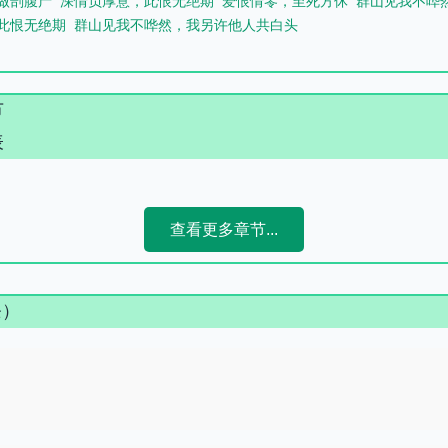
做剖腹产
深情负厚意，此恨无绝期
爱恨情零，至死方休
群山见我不哗
此恨无绝期
群山见我不哗然，我另许他人共白头
节
表
查看更多章节...
条）