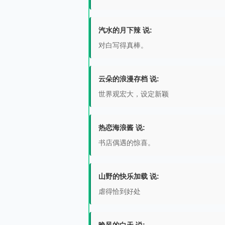
汽水的月下辣 说:
对白写得真棒。
云朵的浪漫存档 说:
世界观宏大，设定新颖
热恋海浪酱 说:
书店偶遇的惊喜。
山野的快乐加载 说:
虐得恰到好处