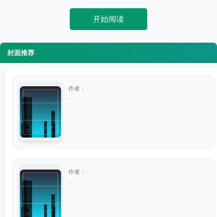
开始阅读
封面推荐
作者：
...
作者：
...