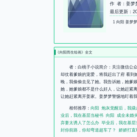
作 者：姜梦
最后更新：2026-
1 向阳 姜梦
《向阳而生绘画》全文
者：白桃子小说简介：关注微信公众
却仗着爹娘的宠爱，将我赶出了府 看到
晚，我偷偷去见了她。我告诉她，她爹
她，她爹娘都不是什么好人，让她赶紧
让她赶紧离开姜家。姜梦梦警惕地盯着我。
相邻推荐：
向阳
炮灰觉醒后，我撬
业后，我在基层当秘书
向阳
成全未婚
弃妻太诱人了怎么办
毕业后，我在基层
封你前路，你却弯道超车了？
娇娇打直