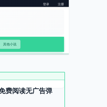
登录
注册
其他小说
免费阅读无广告弹