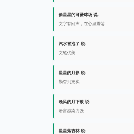
偷星星的可爱球场 说:
文字有回声，在心里震荡
汽水冒泡了 说:
文笔优美
星星的月影 说:
勤奋到充实
晚风的月下歌 说:
语言感染力强
星星落杏林 说: