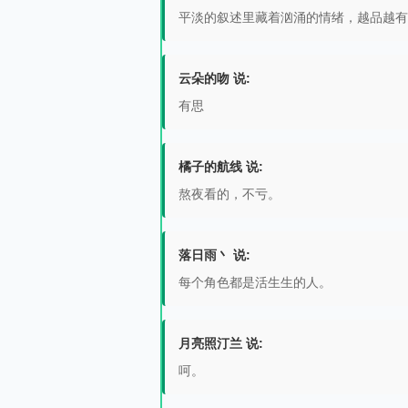
平淡的叙述里藏着汹涌的情绪，越品越有
云朵的吻 说:
有思
橘子的航线 说:
熬夜看的，不亏。
落日雨丶 说:
每个角色都是活生生的人。
月亮照汀兰 说:
呵。