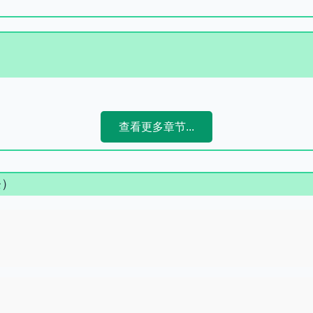
查看更多章节...
条）