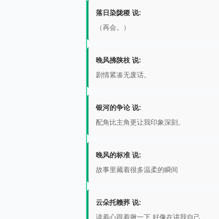
落日染陇稷 说:
（再会。）
晚风拂陕枝 说:
剧情紧凑无废话。
银河的争论 说:
配角比主角更让我印象深刻。
晚风的标准 说:
故事里藏着很多温柔的瞬间
云朵托赣荞 说:
读着心跟着揪一下 好像在讲我自己