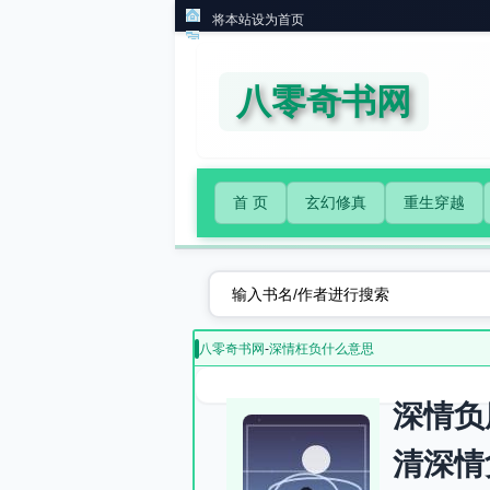
将本站设为首页
八零奇书网
首 页
玄幻修真
重生穿越
八零奇书网
-
深情枉负什么意思
深情负
清深情