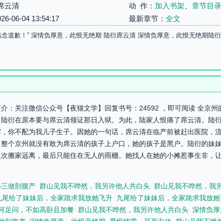
席云清
动 作：
加入书架
、
章节目
06-04 13:54:17
最新章节：
全文
温念道歉！” 深情负厚意，此恨无绝期 陆衍席云清 深情负厚意，此恨无绝期陆
介：关注微信公众号【夜猫文学】回复书号：24592 ，即可阅读 全京
。陆衍在原本要与席云清领证那日入狱。为此，陆家人恨痛了席云清。陆
牢，你不配为我儿子生子。因她的一句话，席云清在临产前被赶出医院，
。整个京州就没有敢为席云清的孩子上户口，她的孩子是黑户。陆衍的妹
次次搬家远离，最后只能住在无人的雨棚。她找人在她的小摊惹事生非，
小三做剖腹产
群山见我不哗然，我另许他人共白头
群山见我不哗然，我
九尾给了妹妹后，全家跪求我放她飞升
九尾给了妹妹后，全家跪求我放她
何足问，不如高卧且加餐
群山见我不哗然，我另许他人共白头
深情负厚