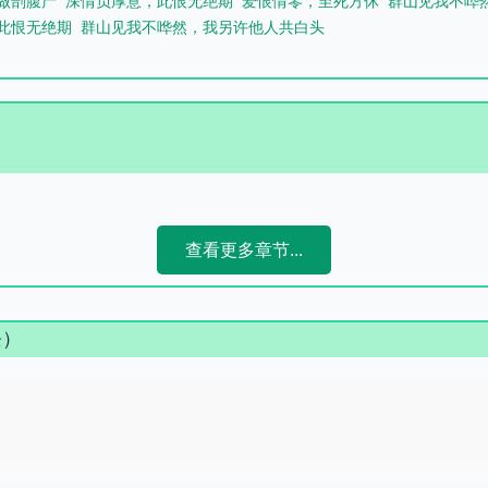
做剖腹产
深情负厚意，此恨无绝期
爱恨情零，至死方休
群山见我不哗
此恨无绝期
群山见我不哗然，我另许他人共白头
查看更多章节...
条）