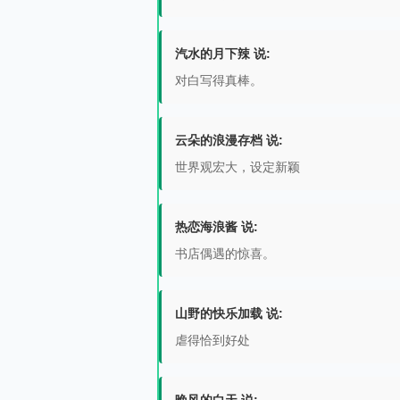
汽水的月下辣 说:
对白写得真棒。
云朵的浪漫存档 说:
世界观宏大，设定新颖
热恋海浪酱 说:
书店偶遇的惊喜。
山野的快乐加载 说:
虐得恰到好处