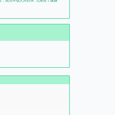
然，我另许他人共白头
九尾给了妹妹