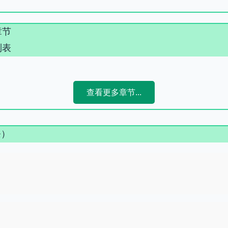
章节
列表
查看更多章节...
条）