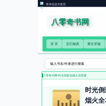
将本站设为首页
八零奇书网
首 页
玄幻修真
重生穿越
八零奇书网
-
时光倒影似烟火温景蔓
时光倒
烟火全