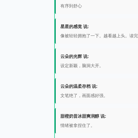
有序到舒心
星星的感觉 说:
像被轻轻拥抱了一下。越看越上头。读完
云朵的光辉 说:
设定新颖，脑洞大开。
云朵的温柔存档 说:
文笔绝了，画面感好强。
甜橙奶昔冰甜爽润醇 说:
情绪被拿捏住了。