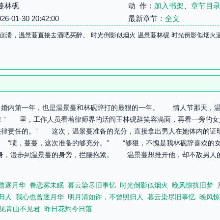
蔓林砚
动 作：
加入书架
、
章节目
01-30 20:42:00
最新章节：
全文
崩溃，温景蔓直接去酒吧买醉。 时光倒影似烟火 温景蔓林砚 时光倒影似烟火
：婚内第一年，也是温景蔓和林砚辞打的最狠的一年。 情人节那天
内！” 里，工作人员看着律师界的活阎王林砚辞笑容满面，再看一旁的
法律责任的。” 这次，温景蔓准备的充分，直接拿出男人在她体内的证
 “啧，蔓蔓，这次准备的够充分。” “够狠，不愧是我林砚辞喜欢的女
身，漫步到温景蔓的身旁，拦腰抱紧。 温景蔓想推开他，却不敌男人
曾逐月华
眷恋雾未眠
暮云染尽旧事忆
时光倒影似烟火
晚风惊扰旧梦
归人
我心也曾逐月华
明月清如许，不曾照归人
暮云染尽旧事忆
晚风惊
见青山不见君
昨日花灼今日落