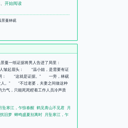
录
、
开始阅读
温景蔓林砚
，温景蔓一纸证据将男人告进了局里：
女人皱起眉头： “温小姐，是需要有证
明： “这就是证据。” 一旁，林砚
人。” “不过老婆，夫妻之间做这种
的力气，只能死死瞪着工作人员冷声质
月坠寒江，乍惊春醒
鹤见青山不见君
月
扰旧梦
蝉鸣盛夏别离时
月坠寒江，乍