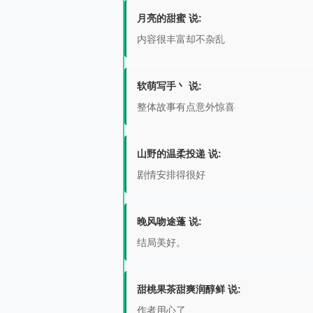
月亮的甜蜜 说:
内容很丰富却不杂乱
软萌写手丶 说:
整体故事有点意外惊喜
山野的温柔投递 说:
剧情安排得很好
晚风吻途蓬 说:
结局美好。
甜桃果茶甜爽润醇鲜 说:
作者用心了