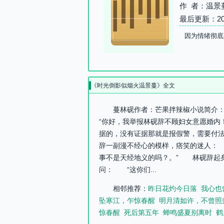
作 者：温景
最后更新：2026-
因为情绪彻底
《时光倒影似烟火温景蔓》全文
蔓林砚作者：芒果拌辣椒小说简介
“你好，我举报林砚辞不顾妇女意愿婚
据的，没有证据那就是报假警，需要付
辞一副漫不经心的模样，痞笑的迷人：
事不是天经地义的吗？。” 林砚辞起
问： “这你们...
相邻推荐：
昨日花灼今日落
我心也
坠寒江，乍惊春醒
明月清如许，不曾照
惊春醒
死后第五年
蝉鸣盛夏别离时
鹤