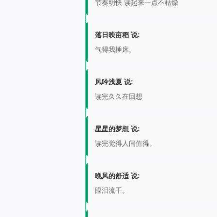
节奏明快 读起来一点不枯燥
落日映亩稻 说:
气得我捶床。
风吟浅夏 说:
读完久久在回想
星星的梦想 说:
读完觉得人间值得。
晚风的舒适 说:
眼泪流干。