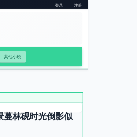
登录
注册
其他小说
温景蔓林砚时光倒影似