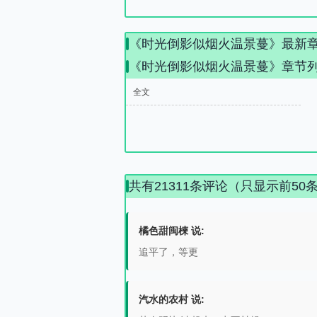
《时光倒影似烟火温景蔓》最新
《时光倒影似烟火温景蔓》章节
全文
共有21311条评论（只显示前50
橘色甜闽楝 说:
追平了，等更
汽水的农村 说: