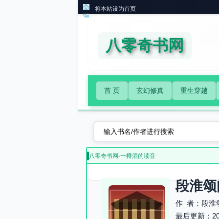
将本站设为首页
八零奇书网
首 页
玄幻修真
重生穿越
八零奇书网
-
一樽酒的读音
段淮颂
作 者：段淮
最后更新：2026-