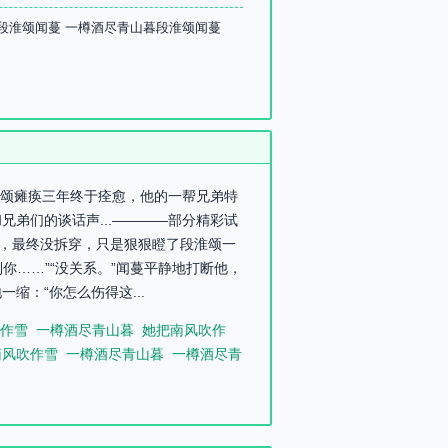
 段淮颂闻蔓 一樽酒尽青山暮段淮颂闻蔓
段淮颂瘫痪三年终于痊愈，他的一帮兄弟特
弟们的谈话声...————部分精彩试
眼，最终没拆穿，只是狠狠瞪了段淮颂一
你……”“没关系。”闻蔓平静地打断他，
：“你怎么伤得这...
作雪
一樽酒尽青山暮
她把南风吹作
南风吹作雪
一樽酒尽青山暮
一樽酒尽青