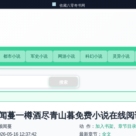
收藏八零奇书网
都市小说
军史小说
网游小说
科幻小说
灵异小说
搜索
闻蔓一樽酒尽青山暮免费小说在线阅
颂闻蔓
动 作：
加入书架
、
章节目
05-16 12:37:42
最新章节：
全文