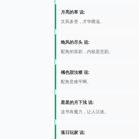
月亮的草 说:
文风多变，才华横溢。
晚风的尽头 说:
配角的喜剧，内核是悲剧。
橘色甜汝稷 说:
配角意难平啊。
星星的月下浅 说:
这书有魔力，让人沉迷。
落日玩家 说: