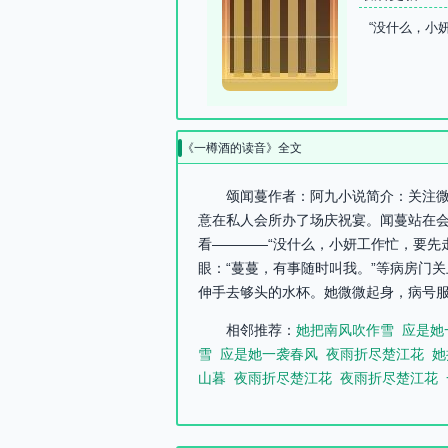
“没什么，小
《一樽酒的读音》全文
颂闻蔓作者：阿九小说简介：关注微
意在私人会所办了场庆祝宴。闻蔓站在会
看————“没什么，小妍工作忙，要先
眼：“蔓蔓，有事随时叫我。”等病房门
伸手去够头的水杯。她微微起身，病号服
相邻推荐：
她把南风吹作雪
应是她
雪
应是她一袭春风
夜雨折尽楚江花
她
山暮
夜雨折尽楚江花
夜雨折尽楚江花