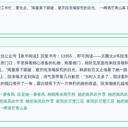
妍工作忙，要先走。”闻蔓垂下眼睫，避开段淮颂探究的目光。 一樽酒尽青山暮
信公众号【夜半阅读】回复书号：13955 ，即可阅读——京圈太zi爷
所门口，手里捧着精心准备的礼物，刚要推门，就听见里面传来段淮颂和兄
走。”闻蔓垂下眼睫，避开段淮颂探究的目光。林妍欲言又止地看了她一
关上，段淮颂才走到病边，语气里带着几分歉意：“当时人太多了，我没看到
的领口滑开了一角，露出锁骨下方一片狰狞的烧伤痕迹。段淮颂瞳孔猛地一缩
一袭春风
应是她一袭春风
相顾唯余两茫然
她把南风吹作雪
她把南风吹
把南风吹作雪
她把南风吹作雪
夜雨折尽楚江花
夜雨折尽楚江花
她把
一樽酒尽青山暮