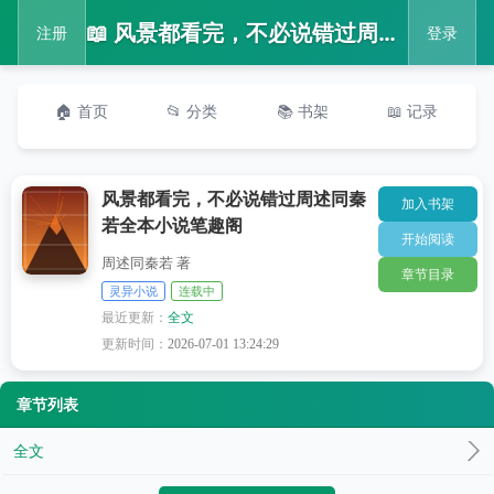
📖 风景都看完，不必说错过周述同秦若全本小说笔趣阁
注册
登录
🏠 首页
📂 分类
📚 书架
📖 记录
风景都看完，不必说错过周述同秦
加入书架
若全本小说笔趣阁
开始阅读
周述同秦若 著
章节目录
灵异小说
连载中
最近更新：
全文
更新时间：
2026-07-01 13:24:29
章节列表
全文