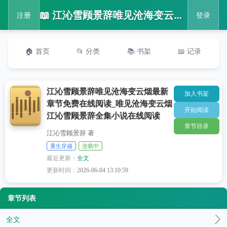
📖 江沁雪顾景辞唯见沧海变云烟最新章节免费在线阅读_唯见沧海变云烟江沁雪顾景辞全集小说在线阅读
注册
登录
🏠 首页
📂 分类
📚 书架
📖 记录
江沁雪顾景辞唯见沧海变云烟最新
加入书架
章节免费在线阅读_唯见沧海变云烟
开始阅读
江沁雪顾景辞全集小说在线阅读
章节目录
江沁雪顾景辞 著
重生穿越
连载中
最近更新：
全文
更新时间：
2026-06-04 13:10:59
章节列表
全文