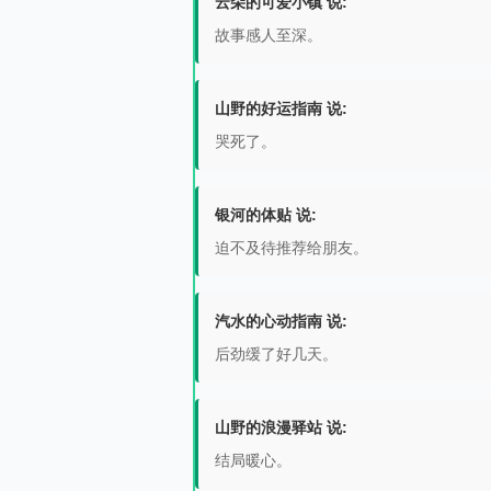
云朵的可爱小镇 说:
故事感人至深。
山野的好运指南 说:
哭死了。
银河的体贴 说:
迫不及待推荐给朋友。
汽水的心动指南 说:
后劲缓了好几天。
山野的浪漫驿站 说:
结局暖心。