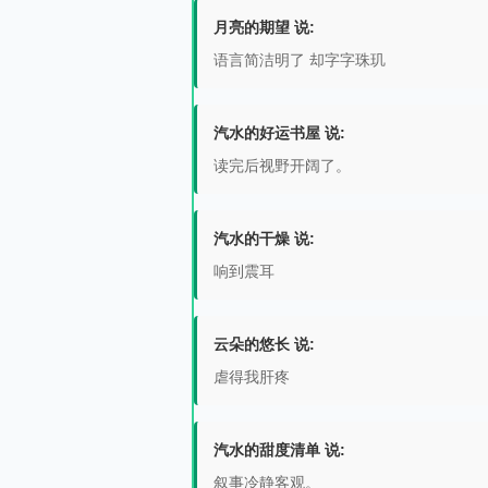
月亮的期望 说:
语言简洁明了 却字字珠玑
汽水的好运书屋 说:
读完后视野开阔了。
汽水的干燥 说:
响到震耳
云朵的悠长 说:
虐得我肝疼
汽水的甜度清单 说:
叙事冷静客观。