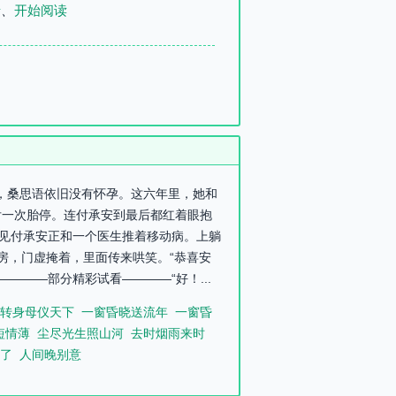
录
、
开始阅读
年，桑思语依旧没有怀孕。这六年里，她和
后一次胎停。连付承安到最后都红着眼抱
看见付承安正和一个医生推着移动病。上躺
房，门虚掩着，里面传来哄笑。“恭喜安
———部分精彩试看————“好！...
转身母仪天下
一窗昏晓送流年
一窗昏
短情薄
尘尽光生照山河
去时烟雨来时
了
人间晚别意