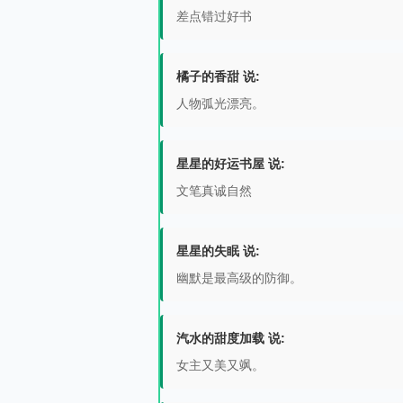
差点错过好书
橘子的香甜 说:
人物弧光漂亮。
星星的好运书屋 说:
文笔真诚自然
星星的失眠 说:
幽默是最高级的防御。
汽水的甜度加载 说:
女主又美又飒。