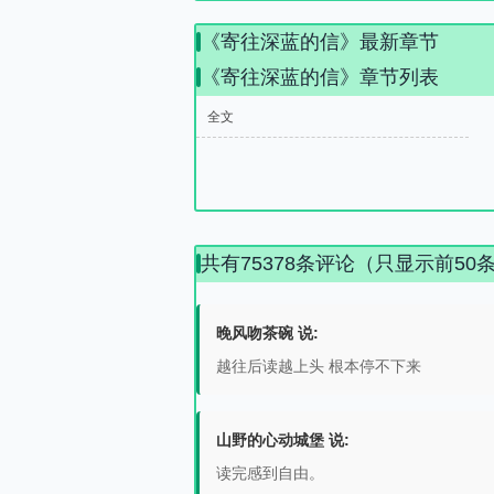
《寄往深蓝的信》最新章节
《寄往深蓝的信》章节列表
全文
共有75378条评论（只显示前50
晚风吻茶碗 说:
越往后读越上头 根本停不下来
山野的心动城堡 说:
读完感到自由。