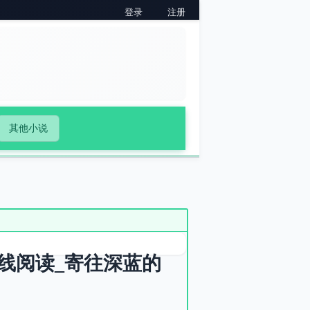
登录
注册
其他小说
线阅读_寄往深蓝的