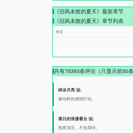
《旧风未散的夏天》最新章节
《旧风未散的夏天》章节列表
全文
共有78393条评论（只显示前50
碎冰月亮 说:
被纯粹的感情打动。
落日的浪漫看台 说:
熬夜读完，不负期待。