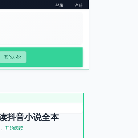
登录
注册
其他小说
读抖音小说全本
录
、
开始阅读