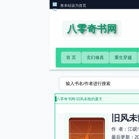
将本站设为首页
八零奇书网
首 页
玄幻修真
重生穿越
八零奇书网
-
旧风未散的夏天
旧风未
作 者：江砚
最后更新：2026-