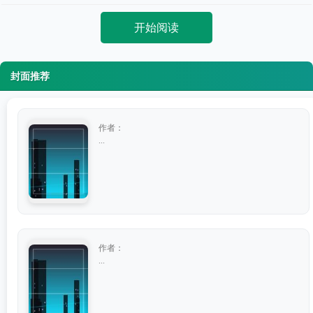
开始阅读
封面推荐
作者：
...
作者：
...