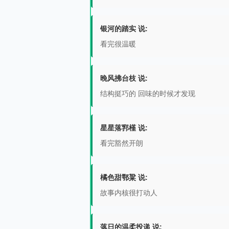
银河的踏实 说:
看完很温暖
晚风拂台枝 说:
结构挺巧的 回味的时候才发现
星星落郛槿 说:
看完豁然开朗
橘色甜鄂粱 说:
故事内核很打动人
落日的温柔投递 说: