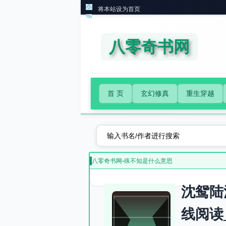
将本站设为首页
八零奇书网
首 页
玄幻修真
重生穿越
八零奇书网
-
殊不知是什么意思
沈鸳陆
线阅读