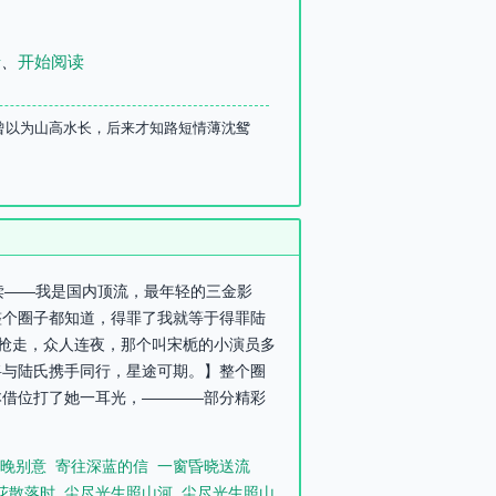
录
、
开始阅读
我曾以为山高水长，后来才知路短情薄沈鸳
阅读——我是国内顶流，最年轻的三金影
整个圈子都知道，得罪了我就等于得罪陆
抢走，众人连夜，那个叫宋栀的小演员多
将与陆氏携手同行，星途可期。】整个圈
本借位打了她一耳光，————部分精彩
晚别意
寄往深蓝的信
一窗昏晓送流
花散落时
尘尽光生照山河
尘尽光生照山