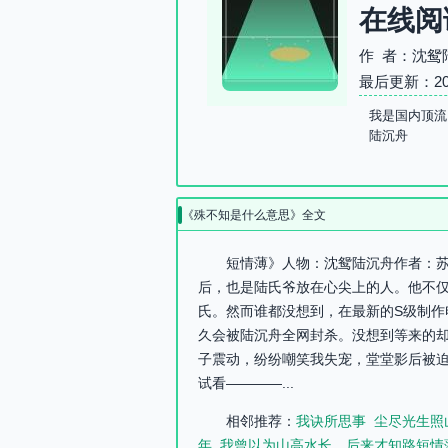
在线阅
作 者：沈鸳
最后更新：2026-
我是国内顶流
陆沉舟
《殊不知是什么意思》全文
短情薄》人物：沈鸳陆沉舟作者：苏
后，也是陆氏爷放在心尖上的人。他不
氏。然而谁都没想到，在最新的S级制
久会被陆沉舟全网封杀。没想到等来的
子震动，纷纷嘲笑我失宠，堂堂影后被
试看————...
相邻推荐：
我诀所思事
尘尽光生照
年
我曾以为山高水长，后来才知路短情