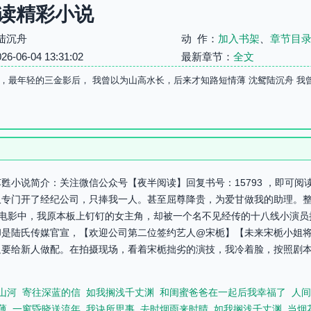
读精彩小说
陆沉舟
动 作：
加入书架
、
章节目
06-04 13:31:02
最新章节：
全文
，最年轻的三金影后， 我曾以为山高水长，后来才知路短情薄 沈鸳陆沉舟 
甦小说简介：关注微信公众号【夜半阅读】回复书号：15793 ，即可
仅专门开了经纪公司，只捧我一人。甚至屈尊降贵，为爱甘做我的助理。
作电影中，我原本板上钉钉的女主角，却被一个名不见经传的十八线小演员
却是陆氏传媒官宣，【欢迎公司第二位签约艺人@宋栀】【未来宋栀小姐
迫要给新人做配。在拍摄现场，看着宋栀拙劣的演技，我冷着脸，按照剧
山河
寄往深蓝的信
如我搁浅千丈渊
和闺蜜爸爸在一起后我幸福了
人间
薄
一窗昏晓送流年
我诀所思事
去时烟雨来时晴
如我搁浅千丈渊
当烟