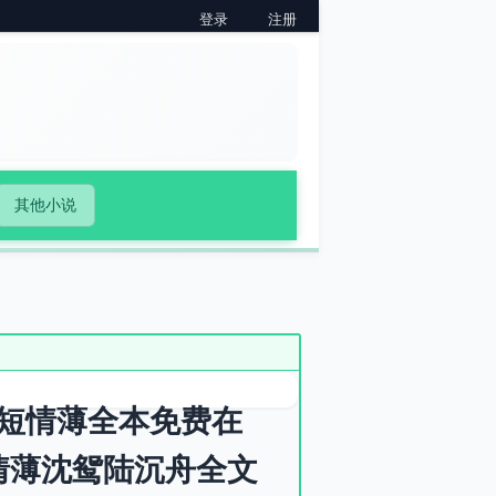
登录
注册
其他小说
短情薄全本免费在
情薄沈鸳陆沉舟全文