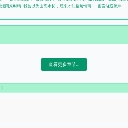
时烟雨来时晴
我曾以为山高水长，后来才知路短情薄
一窗昏晓送流年
查看更多章节...
条）