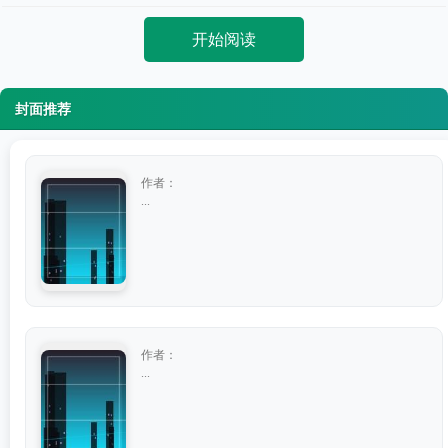
开始阅读
封面推荐
作者：
...
作者：
...