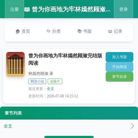
📖 曾为你画地为牢林嫣然顾潋完结版阅读
注册
登录
🏠 首页
📂 分类
📚 书架
📖 记录
曾为你画地为牢林嫣然顾潋完结版
加入书架
阅读
开始阅读
林嫣然顾潋 著
章节目录
网游小说
连载中
最近更新：
全文
更新时间：
2026-07-08 14:25:12
章节列表
全文