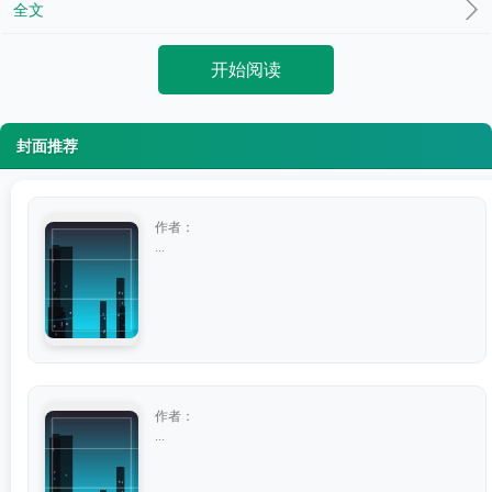
全文
开始阅读
封面推荐
作者：
...
作者：
...