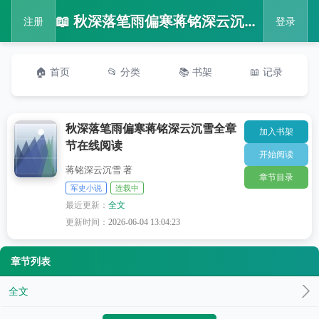
📖 秋深落笔雨偏寒蒋铭深云沉雪全章节在线阅读
注册
登录
🏠 首页
📂 分类
📚 书架
📖 记录
秋深落笔雨偏寒蒋铭深云沉雪全章
加入书架
节在线阅读
开始阅读
蒋铭深云沉雪 著
章节目录
军史小说
连载中
最近更新：
全文
更新时间：
2026-06-04 13:04:23
章节列表
全文