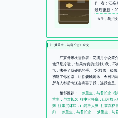
作 者：江妄
最后更新：2026-
今生，我并没
《一梦重生，与君长念》全文
江妄舟宋枝雪作者：花满月小说简介：
他只是冷嗤，“如果你真的想讨好我，不
气，拂去了我碰他的手。 “宋枝雪，如
初遂了你的愿，让你娶顾婉禾，今日结局
所有人都后悔江妄舟娶了我，连我也是。
相邻推荐：
一梦重生，与君长念
往
重生，与君长念
往事沉杯底，山河故人
归
往事沉杯底，山河故人归
往事沉杯
归
一梦重生，与君长念
一梦重生，与