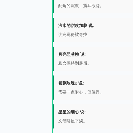
配角的沉默，震耳欲聋。
汽水的甜度加载 说:
读完觉得被寻找
月亮照巷柳 说:
悬念保持到最后。
暴躁玫瑰x 说:
需要一点耐心，但值得。
星星的细心 说:
文笔略显平淡。