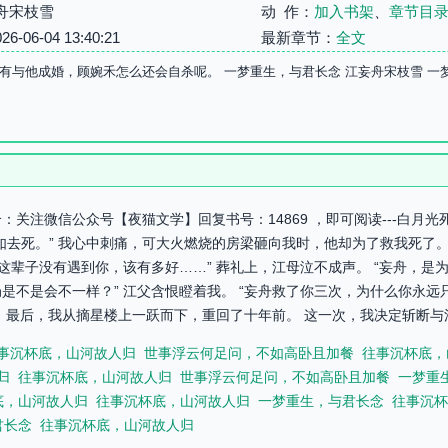
舟宋枝雪
动 作：
加入书架
、
章节目
06-04 13:40:21
最新章节：
全文
有与他成婚，顾婉禾怎么还会自杀呢。 一梦重生，与君长念 江妄舟宋枝雪 一
关注微信公众号【夜猫文学】回复书号：14869 ，即可阅读---白月
如去死。” 我心中刺痛，可大火燃烧的房梁砸向我时，他却为了救我死了
果这辈子没有遇到你，该有多好……” 葬礼上，江母泣不成声。 “妄舟，
是不是会不一样？” 江父含恨瞪着我。 “妄舟救了你三次，为什么你永远
 最后，我从摘星楼上一跃而下，重回了十年前。 这一次，我决定斩断与江
事沉杯底，山河故人归
世事浮云何足问，不如高卧且加餐
往事沉杯底，
归
往事沉杯底，山河故人归
世事浮云何足问，不如高卧且加餐
一梦重
底，山河故人归
往事沉杯底，山河故人归
一梦重生，与君长念
往事沉杯
君长念
往事沉杯底，山河故人归