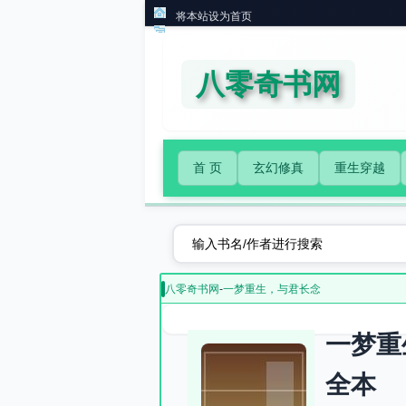
将本站设为首页
八零奇书网
首 页
玄幻修真
重生穿越
八零奇书网
-
一梦重生，与君长念
一梦重
全本