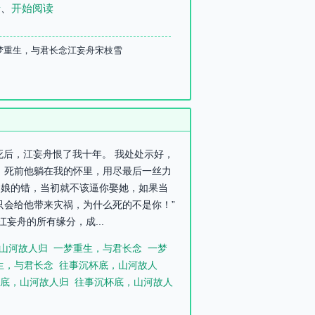
录
、
开始阅读
梦重生，与君长念江妄舟宋枝雪
光死后，江妄舟恨了我十年。 我处处示好，
。 死前他躺在我的怀里，用尽最后一丝力
是为娘的错，当初就不该逼你娶她，如果当
只会给他带来灾祸，为什么死的不是你！”
妄舟的所有缘分，成...
山河故人归
一梦重生，与君长念
一梦
生，与君长念
往事沉杯底，山河故人
底，山河故人归
往事沉杯底，山河故人