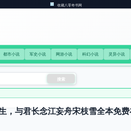
收藏八零奇书网
都市小说
军史小说
网游小说
科幻小说
灵异小说
搜索
生，与君长念江妄舟宋枝雪全本免费