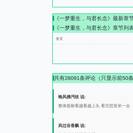
《一梦重生，与君长念》最新章
《一梦重生，与君长念》章节列
全文
共有28091条评论（只显示前50
晚风拂沔枝 说:
整体挺耐看越看越上头 看完想发呆一会
风过谷香飘 说: