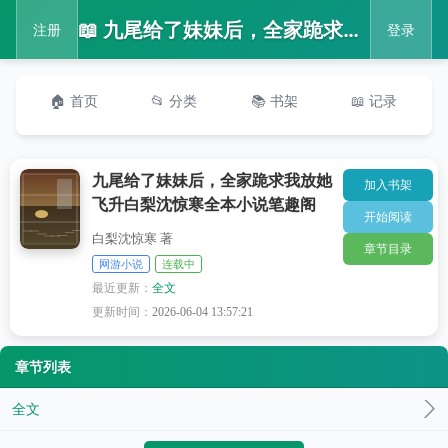
📖 九尾给了妹妹后，全家跪求我放她飞升白梨沈惊寒全本小说笔趣阁
注册
登录
🏠 首页
📂 分类
📚 书架
📖 记录
九尾给了妹妹后，全家跪求我放她
加入书架
飞升白梨沈惊寒全本小说笔趣阁
开始阅读
白梨沈惊寒 著
章节目录
网游小说
连载中
最近更新：
全文
更新时间：
2026-06-04 13:57:21
章节列表
全文